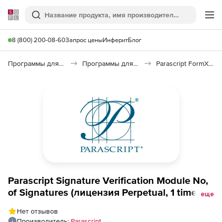
Softline
Поиск
Ме
8 (800) 200-08-60
Запрос цены
Инферит
Блог
Программы для работы с текстом
Программы для распознавания текста и речи
Parascript FormXtra Capture
Parascript Signature Verification Module No,
of Signatures (лицензия Perpetual, 1 time),
еще
Up to 5000000
Нет отзывов
Производитель:
Parascript