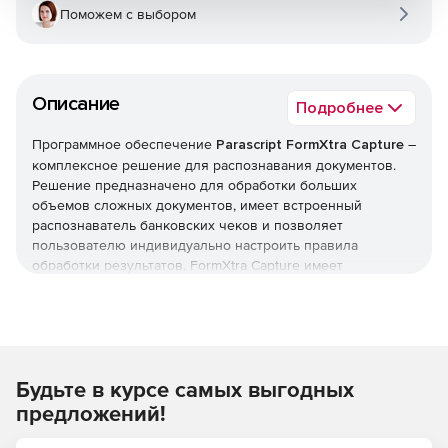
Поможем с выбором
Описание
Подробнее
Программное обеспечение
Parascript FormXtra Capture
–
комплексное решение для распознавания документов.
Решение предназначено для обработки больших
объемов сложных документов, имеет встроенный
распознаватель банковских чеков и позволяет
пользователю индивидуально настроить правила
обработки результатов. FormXtra Capture имеет
встроенную систему интерактивного тестирования
распознавания с вычислением процента ошибок для
отдельных полей и форм целиком. С помощью этого
продукта компании из самых разнообразных областей
деятельности (страховые, финансовые, торговые
Будьте в курсе самых выгодных
компании, банки) могут осуществить автоматизацию
полного цикла обработки данных, получив возможность
предложений!
контролировать процессы распознавания и ввода
данных.