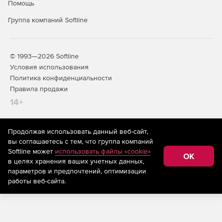
Помощь
Группа компаний Softline
© 1993—2026 Softline
Условия использования
Политика конфиденциальности
Правила продажи
14+
Продолжая использовать данный веб-сайт,
На информационном ресурсе store.softline.ru применяются
вы соглашаетесь с тем, что группа компаний
рекомендательные технологии
(информационные технологии
Softline может
использовать файлы «cookie»
предоставления информации на основе сбора,
OK
в целях хранения ваших учетных данных,
систематизации и анализа сведений, относящихся к
предпочтениям пользователей сети «Интернет»,
параметров и предпочтений, оптимизации
находящихся на территории Российской Федерации)
работы веб-сайта.