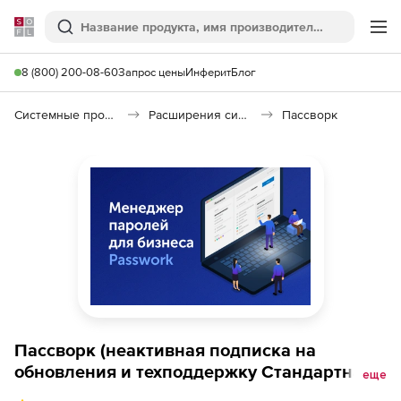
Softline
Поиск
Ме
8 (800) 200-08-60
Запрос цены
Инферит
Блог
Системные программы
Расширения системы
Пассворк
Пассворк (неактивная подписка на
обновления и техподдержку Стандартная
еще
лицензия, бессрочная), 50 пользователей