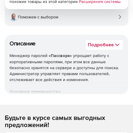
похожие товары из этой категории
Расширения системы
Поможем с выбором
Описание
Подробнее
Менеджер паролей
«Пассворк»
упрощает работу с
корпоративными паролями, при этом все данные
безопасно хранятся на сервере и доступны для поиска.
Администратор управляет правами пользователей,
отслеживает все действия и изменения.
Основные преимущества:
Устанавливается на сервер. Доступ ко всем данным
есть только у пользователя. Данные шифруются
алгоритмом AES-256.
Будьте в курсе самых выгодных
предложений!
Удобное управление пользователями и