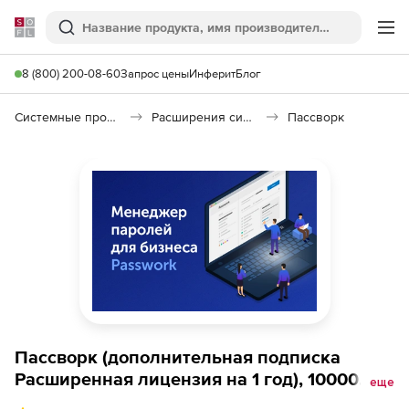
Softline
Поиск
Ме
8 (800) 200-08-60
Запрос цены
Инферит
Блог
Системные программы
Расширения системы
Пассворк
Пассворк (дополнительная подписка
Расширенная лицензия на 1 год), 10000
еще
пользователей