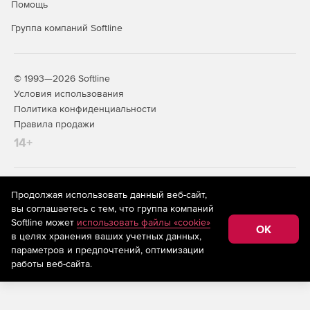
Помощь
Группа компаний Softline
© 1993—2026 Softline
Условия использования
Политика конфиденциальности
Правила продажи
14+
На информационном ресурсе store.softline.ru применяются
Продолжая использовать данный веб-сайт,
рекомендательные технологии
(информационные технологии
вы соглашаетесь с тем, что группа компаний
предоставления информации на основе сбора,
Softline может
использовать файлы «cookie»
систематизации и анализа сведений, относящихся к
OK
в целях хранения ваших учетных данных,
предпочтениям пользователей сети «Интернет»,
находящихся на территории Российской Федерации)
параметров и предпочтений, оптимизации
работы веб-сайта.