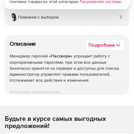
похожие товары из этой категории
Расширения системы
Поможем с выбором
Описание
Подробнее
Менеджер паролей
«Пассворк»
упрощает работу с
корпоративными паролями, при этом все данные
безопасно хранятся на сервере и доступны для поиска.
Администратор управляет правами пользователей,
отслеживает все действия и изменения.
Основные преимущества:
Устанавливается на сервер. Доступ ко всем данным
есть только у пользователя. Данные шифруются
алгоритмом AES-256.
Будьте в курсе самых выгодных
предложений!
Удобное управление пользователями и