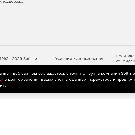
хподдержка
Политика
Условия использования
1993—2026 Softline
конфиден
ный веб-сайт, вы соглашаетесь с тем, что группа компаний Softlin
e»
в целях хранения ваших учетных данных, параметров и предпочт
яются
рекомендательные технологии
(информационные технологии п
йта.
предпочтениям пользователей сети «Интернет», находящихся на те