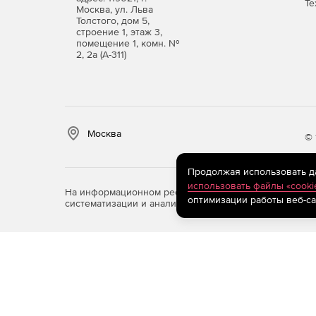
Те
Москва, ул. Льва
Толстого, дом 5,
строение 1, этаж 3,
помещение 1, комн. №
2, 2а (А-311)
Москва
© 
Продолжая использовать дан
использовать файлы «cooki
На информационном ресурсе store.softline.ru примен
оптимизации работы веб-са
систематизации и анализа сведений, относящихся к 