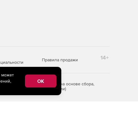
14+
Правила продажи
циальности
e может
OK
ений,
редоставления информации на основе сбора,
рритории Российской Федерации)