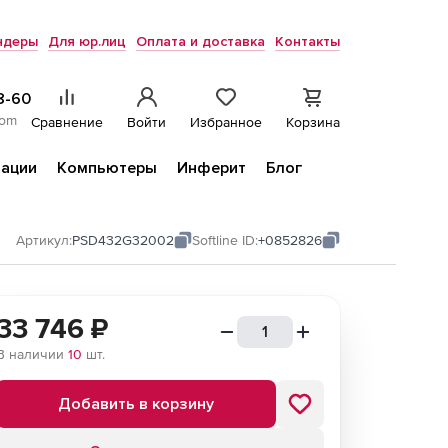
ндеры
Для юр.лиц
Оплата и доставка
Контакты
8-60
com
Сравнение
Войти
Избранное
Корзина
ации
Компьютеры
Инферит
Блог
Артикул:
PSD432G32002
Softline ID:
+0852826
33 746
₽
В наличии
10
шт.
Добавить в корзину