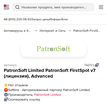
Softline
Поиск
Ме
8 (800) 200-08-60
Запрос цены
Инферит
Блог
Антивирусы и безопасность
Интернет и Сеть
PatronSoft FirstSpot
Артикул:
7ADV-L
PatronSoft Limited PatronSoft FirstSpot v7
(лицензия), Advanced
Нет отзывов
Softline - Авторизованный партнер PatronSoft Limited
Производитель:
PatronSoft Limited
Скопировать ссылку