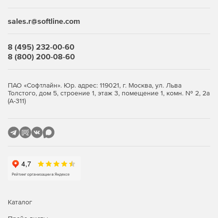
устройств без браузера.
Отображение сообщений внутри активных сеансов
sales.r@softline.com
браузера.
8 (495) 232-00-60
Различные режимы аутентификации – имя
8 (800) 200-08-60
пользователя и пароль, Scratch Code, анонимность,
одновременное начало множества сеансов,
поддержка RADIUS.
ПАО «Софтлайн». Юр. адрес: 119021, г. Москва, ул. Льва
Толстого, дом 5, строение 1, этаж 3, помещение 1, комн. № 2, 2а
Использование Mac в качестве имени пользователя.
(А-311)
Возможность установления ограничений на
потребление полосы пропускания.
Изоляция клиентских ПК.
Ведение списка блокируемых IP и ПК.
Фильтрация портов.
Каталог