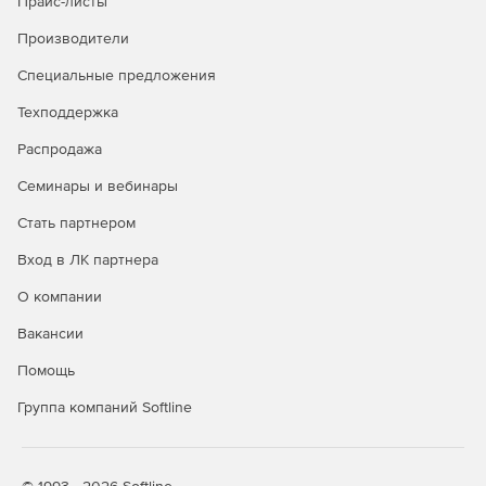
Прайс-листы
Версии:
Производители
Standard – базовый набор функций PatronSoft FirstSpot.
Специальные предложения
Premium – дополнительные возможности
Техподдержка
использования IP/Mac в качестве имени
Распродажа
пользователя, настройки квоты на передачу данных,
SMTP-роуминга, администрирования и др.
Семинары и вебинары
Advanced – полнофункциональная редакция с
Стать партнером
функциями поддержки режима аутентификации
RADIUS, серверных операционных систем,
Вход в ЛК партнера
балансировки нагрузки и многими другими.
О компании
Вакансии
Помощь
Группа компаний Softline