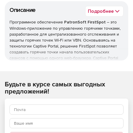
Описание
Подробнее
Программное обеспечение
PatronSoft FirstSpot
– это
Windows-приложение по управлению горячими точками,
разработанное для централизованного отслеживания и
защиты горячих точек Wi-Fi или VBN. Основываясь на
технологии Captive Portal, решение FirstSpot позволяет
создавать горячие точки начала пользовательских
сеансов с помощью одного web-браузера. Captive Portal
является технологией, предоставляющей пользователям
страницу входа в систему еще до подключения к
Интернету. Для этого пользователю нужно зайти на
любой интернет-сайт – при открытии страницы
Будьте в курсе самых выгодных
автоматически появится окно начала сеанса FirstSpot.
предложений!
После ввода в поля окна корректной информации
сотрудник может работать в Интернете в нормальном
режиме. Серверная архитектура FirstSpot обеспечивает
высокую гибкость в структурировании плана доступа к
горячим точкам.
Пользователи PatronSoft FirstSpot:
Отели, рестораны и кафе, конференц-центры, интернет-
кафе, университеты и другие образовательные