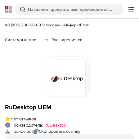
Softline
Поиск
Ме
8 (800) 200-08-60
Запрос цены
Инферит
Блог
Системные программы
Расширения системы
RuDesktop UEM
Нет отзывов
Производитель:
RuDesktop
Прайс-лист
Скопировать ссылку