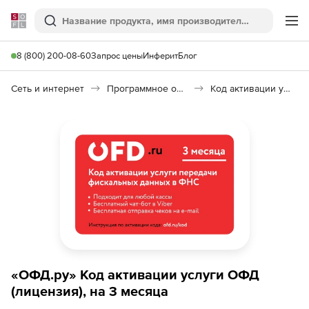
Softline
Поиск
Ме
8 (800) 200-08-60
Запрос цены
Инферит
Блог
Сеть и интернет
Программное обеспечение для мобильной связи
Код активации услуги ОФД от OFD.ru
«ОФД.ру» Код активации услуги ОФД
(лицензия), на 3 месяца