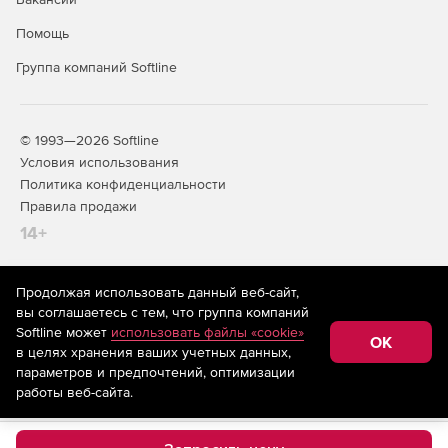
Помощь
Группа компаний Softline
© 1993—2026 Softline
Условия использования
Политика конфиденциальности
Правила продажи
14+
Продолжая использовать данный веб-сайт,
На информационном ресурсе store.softline.ru применяются
вы соглашаетесь с тем, что группа компаний
рекомендательные технологии
(информационные технологии
Softline может
использовать файлы «cookie»
предоставления информации на основе сбора,
OK
в целях хранения ваших учетных данных,
систематизации и анализа сведений, относящихся к
предпочтениям пользователей сети «Интернет»,
параметров и предпочтений, оптимизации
находящихся на территории Российской Федерации)
работы веб-сайта.