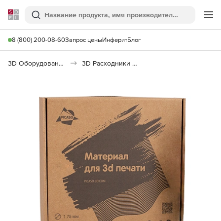
Softline
Поиск
Ме
8 (800) 200-08-60
Запрос цены
Инферит
Блог
3D Оборудование
3D Расходники и комплектующие