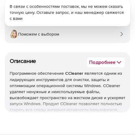
В связи с особенностями поставок, мы не можем сказать
точную цену. Оставьте запрос, и наш менеджер свяжется
с вами
Поможем с выбором
Описание
Подробнее
Программное обеспечение
CCleaner
является одним из
лидирующих инструментов для очистки, защиты и
оптимизации операционной системы Windows. CCleaner
удаляет ненужные и неиспользуемые файлы,
высвобождает пространство на жестком диске и ускоряет
запуск Windows. Продукт CCleaner позволяет полностью
стирать все следы интернет-активности пользователя,
очищать реестр, избавляться от временных файлов и др.
В CCleaner реализована поддержка 35 языков, включая
русский. Функция безвозвратного стирания файлов с
несколькими циклами перезаписи исключает