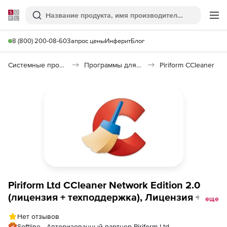
Softline
Поиск
Ме
8 (800) 200-08-60
Запрос цены
Инферит
Блог
Системные программы
Программы для настройки системы
Piriform CCleaner
Piriform Ltd CCleaner Network Edition 2.0
(лицензия + техподдержка), Лицензия +
еще
техподдержка на 3 года
Нет отзывов
Softline - Авторизованный партнер Piriform Ltd