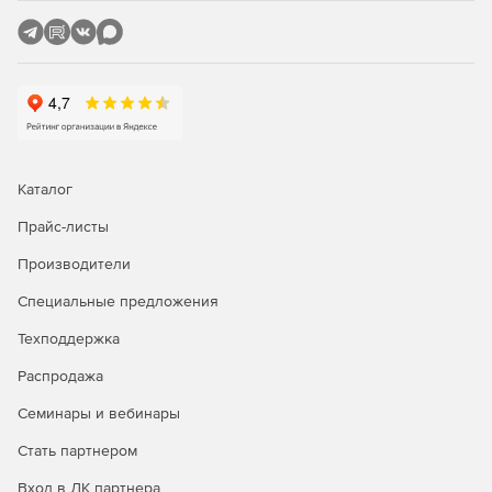
Очистка реестров – удаление неиспользуемых и
старых файлов, включая расширения, средства
управления ActiveX, ClassID, ProgID, модули
деинсталляции, файлы помощи, иконки и т. п.
Сторонние приложения – удаление списков
временных и недавних файлов от приложений
Windows Media Player, eMule, Google Toolbar, Microsoft
Каталог
Office, Nero, Adobe Acrobat, WinRAR, WinAce, WinZip и
др.
Прайс-листы
Производители
Безопасность
Специальные предложения
CCleaner предлагает несколько мощных уровней
проверки, для того чтобы никакая важная информация
Техподдержка
или документ не были удалены. CCleaner не имеет
Распродажа
шпионских или рекламных модулей.
Семинары и вебинары
Редакции CCleaner:
Стать партнером
CCleaner Network Edition
– масштабируемая сетевая
Вход в ЛК партнера