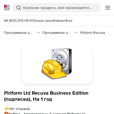
Softline
Поиск
Ме
8 (800) 200-08-60
Запрос цены
Инферит
Блог
Программное обеспечение для работы с файлами и дисками
Программное обеспечение для восстановления данных
Piriform Recuva
Piriform Ltd Recuva Business Edition
(подписка), На 1 год
Нет отзывов
Softline - Авторизованный партнер Piriform Ltd