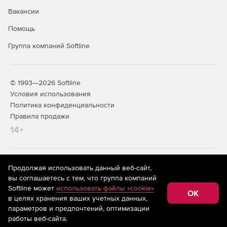
Вакансии
Помощь
Группа компаний Softline
© 1993—2026 Softline
Условия использования
Политика конфиденциальности
Правила продажи
14+
На информационном ресурсе store.softline.ru применяются
Продолжая использовать данный веб-сайт,
рекомендательные технологии
(информационные технологии
вы соглашаетесь с тем, что группа компаний
предоставления информации на основе сбора,
Softline может
использовать файлы «cookie»
систематизации и анализа сведений, относящихся к
OK
в целях хранения ваших учетных данных,
предпочтениям пользователей сети «Интернет»,
находящихся на территории Российской Федерации)
параметров и предпочтений, оптимизации
работы веб-сайта.