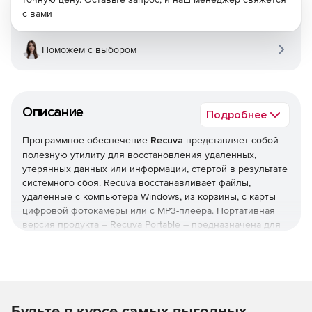
с вами
Поможем с выбором
Описание
Подробнее
Программное обеспечение
Recuva
представляет собой
полезную утилиту для восстановления удаленных,
утерянных данных или информации, стертой в результате
системного сбоя. Recuva восстанавливает файлы,
удаленные с компьютера Windows, из корзины, с карты
цифровой фотокамеры или с MP3-плеера. Портативная
версия продукта – Recuva Portable – предназначена для
работы с USB-носителя, плееров iPod/MP3 и других
сменных носителей. В Recuva реализована полная
поддержка всех современных версий ОС Windows и
более 37 языков.
Будьте в курсе самых выгодных
Возможности Recuva: