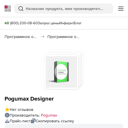
Softline
Поиск
Ме
8 (800) 200-08-60
Запрос цены
Инферит
Блог
Программное обеспечение для графики и дизайна
Программное обеспечение для проекционного дизайна
Pogumax Designer
Нет отзывов
Производитель:
Pogumax
Прайс-лист
Скопировать ссылку