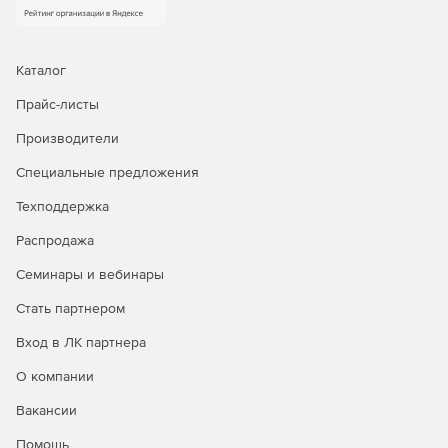
журналу.
Уровни появления и установления грунтовых вод.
Каталог
Данные по пробам, в том числе результаты их
лабораторных испытаний.
Прайс-листы
Производители
Данные линейного выхода керна TCR %, SCR %, RQD
%.
Специальные предложения
Результаты термокаротажных измерений.
Техподдержка
Распродажа
Данные по точкам статического зондирования,
включая показатели qc, fs, R% по глубине.
Семинары и вебинары
Данные по точкам динамического зондирования,
Стать партнером
включая показатели N и Pд по глубине.
Вход в ЛК партнера
Данные прессиометрических испытаний —
О компании
показатели ветвей нагружений E', E'', E''' по глубине.
Вакансии
Данные испытаний штампом — показатели ветвей
нагружений E', E'' по глубине.
Помощь