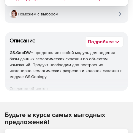
Поможем с выбором
Описание
Подробнее
GS.GeoDW+
представляет собой модуль для ведения
базы данных геологических скважин по объектам
изысканий. Продукт необходим для построения
инженерно-геологических разрезов и колонок скважин в
модуле GS.Geology.
Создание объектов
Создание, редактирование, удаление, импорт
объектов инженерно-геологических изысканий,
включающих в себя классификатор ИГЭ, участки
Будьте в курсе самых выгодных
работ и списки геологических выработок.
предложений!
Выбор региона работ для присвоения объекту