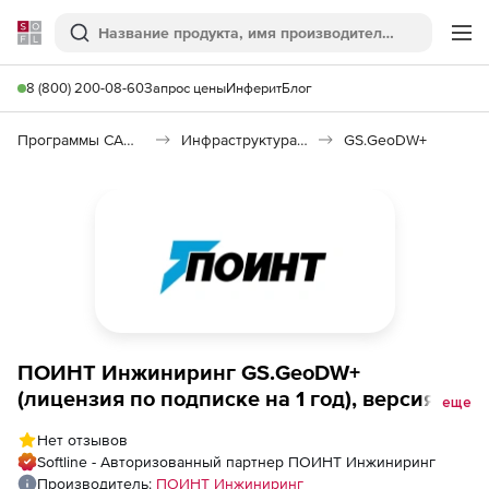
Softline
Поиск
Ме
8 (800) 200-08-60
Запрос цены
Инферит
Блог
Программы САПР и ГИС
Инфраструктура: изыскания, генплан, транспорт
GS.GeoDW+
ПОИНТ Инжиниринг GS.GeoDW+
(лицензия по подписке на 1 год), версия
еще
2021 сетевая (NLM)
Нет отзывов
Softline - Авторизованный партнер ПОИНТ Инжиниринг
Производитель:
ПОИНТ Инжиниринг