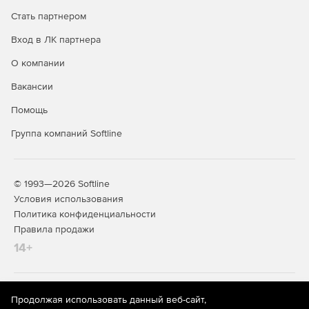
Стать партнером
Вход в ЛК партнера
О компании
Вакансии
Помощь
Группа компаний Softline
© 1993—2026 Softline
Условия использования
Политика конфиденциальности
Правила продажи
14+
На информационном ресурсе store.softline.ru применяются
Продолжая использовать данный веб-сайт,
рекомендательные технологии
(информационные технологии