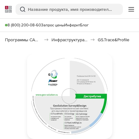
Softline
Поиск
Ме
8 (800) 200-08-60
Запрос цены
Инферит
Блог
Программы САПР и ГИС
Инфраструктура: изыскания, генплан, транспорт
GS.Trace&Profile