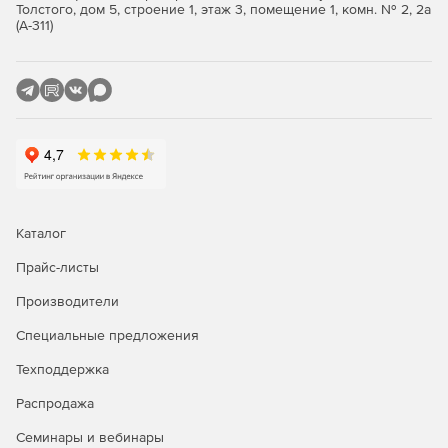
Толстого, дом 5, строение 1, этаж 3, помещение 1, комн. № 2, 2а
(А-311)
автоматически создавать различные ведомости по
трассе в формате MS Excel;
использовать разнообразные настройки для
оформления плана и профилей трассы в соответствии
с требованиями Заказчика;
экспортировать данные трассы в открытый обменный
формат GeoXML для передачи в Кредо и САПР ЛЭП.
Каталог
Приложение разработано с учетом нормативных
документов: СП 47.13330.2012, РД 153-39.4Р-128-2002,
Прайс-листы
ГОСТ 21.701-2013, ГОСТ 21.610-85.
Производители
Специальные предложения
Техподдержка
Распродажа
Семинары и вебинары