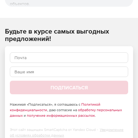
объектов.
Приложение предоставляет инженерам-геодезистам
следующие возможности:
Будьте в курсе самых выгодных
автоматически создавать трассы проектируемого
предложений!
трубопровода или другого линейного объекта по
элементам чертежа с разбивкой пикетажа трассы по
тангенсам или по кривым;
интерактивно создавать трассы путем задания
плановых или планово-высотных координат углов
поворота и створных точек;
ПОДПИСАТЬСЯ
выполнять построение трасс линий связи (ЛС), линий
электропередачи (ВЛ) и кабельных трасс,
параллельных трассе проектируемого трубопровода;
Нажимая «Подписаться», я соглашаюсь с
Политикой
конфиденциальности
, даю согласие на
обработку персональных
выполнять различные перетрассировки с вводом
данных
и
получение информационных рассылок
.
рубленых пикетов;
Этот сайт защищен SmartCaptcha от Yandex Cloud -
Уведомление
автоматически размещать в вершинах трассы
об условиях обработки данных