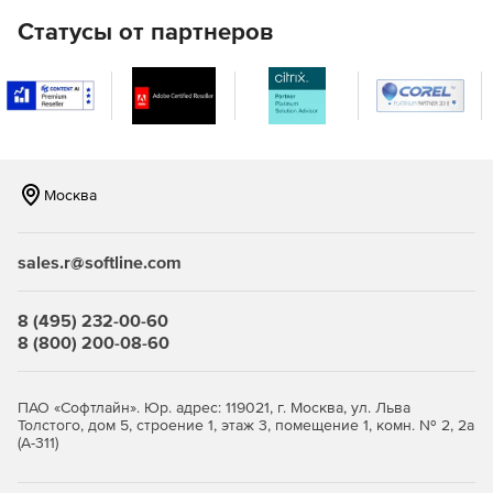
Полный набор HTML-отчетов для доменов Active
Статусы от партнеров
Directory.
Мгновенная очистка Active Directory (от устаревших
объектов).
Восстановление недавно удаленных объектов Active
Directory.
Москва
Эффективные инструменты Active Directory для
просмотра, редактирования и поиска.
sales.r@softline.com
Управление объектами групповой политики (GPO).
8 (495) 232-00-60
Автоматическая и плановая инвентаризация систем с
8 (800) 200-08-60
ОС Windows с экспортом данных в HTML, CSV, БД
Microsoft Access и Microsoft SQL.
ПАО «Софтлайн». Юр. адрес: 119021, г. Москва, ул. Льва
Средства миграции Windows Active Directory между
Толстого, дом 5, строение 1, этаж 3, помещение 1, комн. № 2, 2а
доменами и серверами.
(А-311)
Автоматический и запланированный вывод