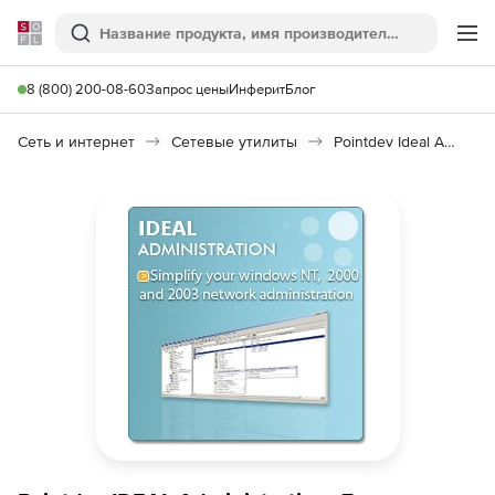
Softline
Поиск
Ме
8 (800) 200-08-60
Запрос цены
Инферит
Блог
Сеть и интернет
Сетевые утилиты
Pointdev Ideal Administration