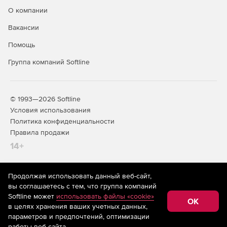
О компании
Доступно по единой цене на 5 языках: английском,
Вакансии
испанском, итальянском, немецком и французском.
Помощь
Группа компаний Softline
© 1993—2026 Softline
Условия использования
Политика конфиденциальности
Правила продажи
14+
Продолжая использовать данный веб-сайт,
На информационном ресурсе store.softline.ru применяются
вы соглашаетесь с тем, что группа компаний
рекомендательные технологии
(информационные технологии
Softline может
использовать файлы «cookie»
предоставления информации на основе сбора,
OK
в целях хранения ваших учетных данных,
систематизации и анализа сведений, относящихся к
предпочтениям пользователей сети «Интернет»,
параметров и предпочтений, оптимизации
находящихся на территории Российской Федерации)
работы веб-сайта.