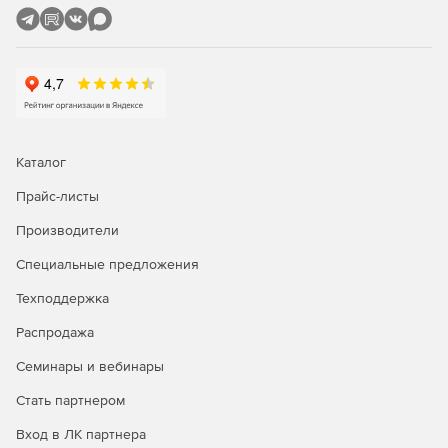
компьютеров из режима сна (технология Wake On
LAN).
Удаленная настройка имен компьютеров, IP-адресов,
параметров функции контроля учетных записей,
брандмауэра.
Полнофункциональное удаленное управление
Каталог
Windows WMI с помощью графического интерфейса.
Прайс-листы
Удаленное восстановление ключей продуктов.
Производители
Удобный интерфейс для управления несколькими
Специальные предложения
доменами и рабочими группами.
Техподдержка
Задачи администрирования можно выполнять
одновременно на множестве компьютеров.
Распродажа
Семинары и вебинары
Мастер настройки для быстрого начала работы.
Стать партнером
Одна лицензия ИТ-администратора для
неограниченного числа управляемых доменов,
Вход в ЛК партнера
серверов и рабочих станций.