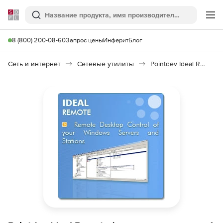
Softline
Поиск
Ме
8 (800) 200-08-60
Запрос цены
Инферит
Блог
Сеть и интернет
Сетевые утилиты
Pointdev Ideal Remote