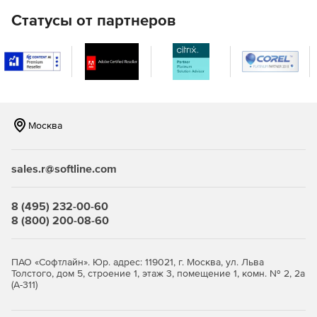
LAN).
Статусы от партнеров
Удаленная настройка имен компьютеров, IP-адресов,
параметров функции контроля учетных записей,
брандмауэра.
Полнофункциональное удаленное управление
Windows WMI с помощью графического интерфейса.
Москва
Удаленное управление реестром 32- и 64-разрядных
систем.
sales.r@softline.com
Удаленное выполнение команд в командной строке
на нескольких компьютерах.
8 (495) 232-00-60
8 (800) 200-08-60
Мастер настройки для быстрого начала работы.
Одна лицензия ИТ-администратора для
ПАО «Софтлайн». Юр. адрес: 119021, г. Москва, ул. Льва
неограниченного числа управляемых доменов,
Толстого, дом 5, строение 1, этаж 3, помещение 1, комн. № 2, 2а
серверов и рабочих станций.
(А-311)
Доступно по единой цене на 5 языках: английском,