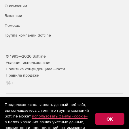
О компании
Вакансии
Помощь
Группа компаний Softline
© 1993—2026 Softline
Условия использования
Политика конфиденциальности
Правила продажи
14+
На информационном ресурсе store.softline.ru применяются
Продолжая использовать данный веб-сайт,
рекомендательные технологии
(информационные технологии
вы соглашаетесь с тем, что группа компаний
предоставления информации на основе сбора,
Softline может
использовать файлы «cookie»
систематизации и анализа сведений, относящихся к
OK
в целях хранения ваших учетных данных,
предпочтениям пользователей сети «Интернет»,
находящихся на территории Российской Федерации)
параметров и предпочтений, оптимизации