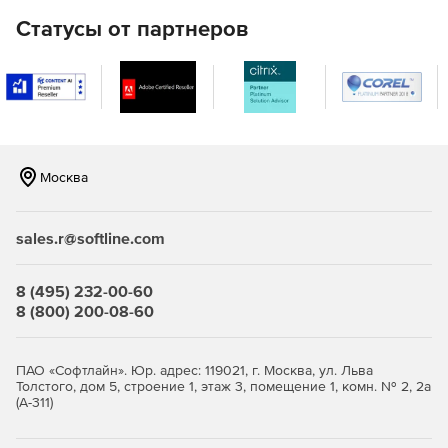
LAN).
Статусы от партнеров
Удаленная настройка имен компьютеров, IP-адресов,
параметров функции контроля учетных записей,
брандмауэра.
Полнофункциональное удаленное управление
Windows WMI с помощью графического интерфейса.
Москва
Удаленное управление реестром 32- и 64-разрядных
систем.
sales.r@softline.com
Удаленное выполнение команд в командной строке
на нескольких компьютерах.
8 (495) 232-00-60
8 (800) 200-08-60
Мастер настройки для быстрого начала работы.
Одна лицензия ИТ-администратора для
ПАО «Софтлайн». Юр. адрес: 119021, г. Москва, ул. Льва
неограниченного числа управляемых доменов,
Толстого, дом 5, строение 1, этаж 3, помещение 1, комн. № 2, 2а
серверов и рабочих станций.
(А-311)
Доступно по единой цене на 5 языках: английском,