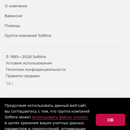
О компании
Вакансии
Помощь
Группа компаний Softline
© 1993—2026 Softline
Условия использования
Политика конфиденциальности
Правила продажи
14+
На информационном ресурсе store.softline.ru применяются
Продолжая использовать данный веб-сайт,
рекомендательные технологии
(информационные технологии
вы соглашаетесь с тем, что группа компаний
предоставления информации на основе сбора,
Softline может
использовать файлы «cookie»
систематизации и анализа сведений, относящихся к
OK
в целях хранения ваших учетных данных,
предпочтениям пользователей сети «Интернет»,
находящихся на территории Российской Федерации)
параметров и предпочтений, оптимизации