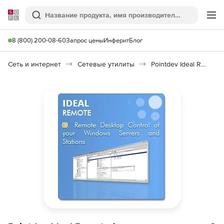
Softline
Поиск
Ме
8 (800) 200-08-60
Запрос цены
Инферит
Блог
Сеть и интернет
Сетевые утилиты
Pointdev Ideal Remote