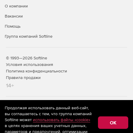
О компании
Вакансии
Помощь
Группа компаний Softline
© 1993—2026 Softline
Условия использования
Политика конфиденциальности
Правила продажи
14+
На информационном ресурсе store.softline.ru применяются
Продолжая использовать данный веб-сайт,
рекомендательные технологии
(информационные технологии
вы соглашаетесь с тем, что группа компаний
предоставления информации на основе сбора,
Softline может
использовать файлы «cookie»
систематизации и анализа сведений, относящихся к
OK
в целях хранения ваших учетных данных,
предпочтениям пользователей сети «Интернет»,
находящихся на территории Российской Федерации)
параметров и предпочтений, оптимизации