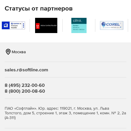
При миграции объектов для большей гибкости
Статусы от партнеров
используются файлы CSV (их можно вручную
модифицировать перед импортом).
Автоматический перенос прав доступа (ACL) для
файлов, каталогов и общих папок.
Миграция клиентских станций в новый домен при
сохранении профилей (локальные или роуминговые
Москва
профили).
Сохранение проектов миграции.
sales.r@softline.com
Запуск проектом миграции по расписанию и из
8 (495) 232-00-60
командной строки.
8 (800) 200-08-60
ПАО «Софтлайн». Юр. адрес: 119021, г. Москва, ул. Льва
Толстого, дом 5, строение 1, этаж 3, помещение 1, комн. № 2, 2а
(А-311)