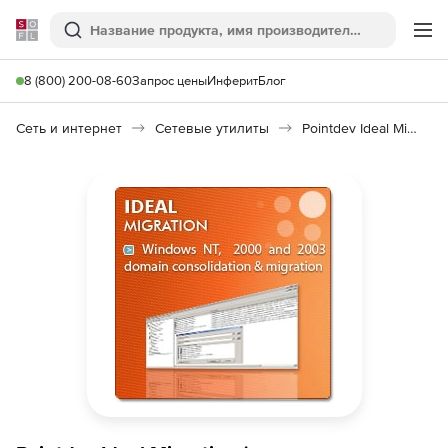
Softline
Поиск
Ме
8 (800) 200-08-60
Запрос цены
Инферит
Блог
Сеть и интернет
Сетевые утилиты
Pointdev Ideal Migration