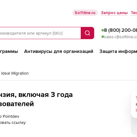
Softline.ru
Запрос цены
Те
8 (800) 200-0
Поиск
sales.r@softline.
ограммы
Антивирусы для организаций
Защита информ
 Ideal Migration
ензия, включая 3 года
зователей
р Pointdev
овать ссылку