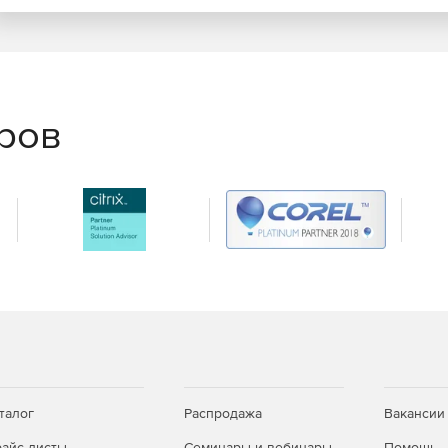
еров
талог
Распродажа
Вакансии
айс-листы
Семинары и вебинары
Помощь