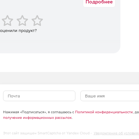
Подробнее
сетевого соединения между серверами.
ти используются файлы CSV (их можно вручную
 оценили продукт?
для файлов, каталогов и общих папок.
н при сохранении профилей (локальные или
из командной строки.
Нажимая «Подписаться», я соглашаюсь с
Политикой конфиденциальности
, д
получение информационных рассылок
.
Этот сайт защищен SmartCaptcha от Yandex Cloud -
Уведомление об условия