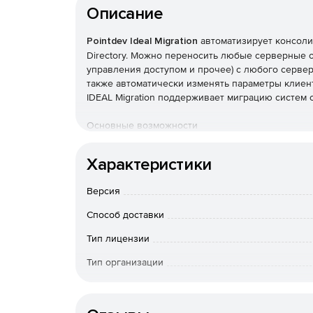
Описание
Pointdev Ideal Migration
автоматизирует консоли
Directory. Можно переносить любые серверные о
управления доступом и прочее) с любого сервера
также автоматически изменять параметры клиен
IDEAL Migration поддерживает миграцию систем с
Основные возможности
Полнофункциональная миграция доменов Windo
Характеристики
Полнофункциональная консолидация доменов 
Версия
Способ доставки
Миграция доменов Windows Small Business Ser
Тип лицензии
Миграция может выполняться с доверенными 
Тип организации
Миграция паролей пользователей с доверен
Конечный пользователь
Управление атрибутами SID History.