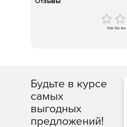
Отзывы
Миграция может выполнять при отсутствии 
При миграции объектов для большей гибкос
Как бы вы
модифицировать перед импортом).
Автоматический перенос прав доступа (ACL) 
Миграция клиентских станций в новый доме
роуминговые профили).
Сохранение проектов миграции.
Будьте в курсе
Запуск проектом миграции по расписанию и 
самых
выгодных
предложений!