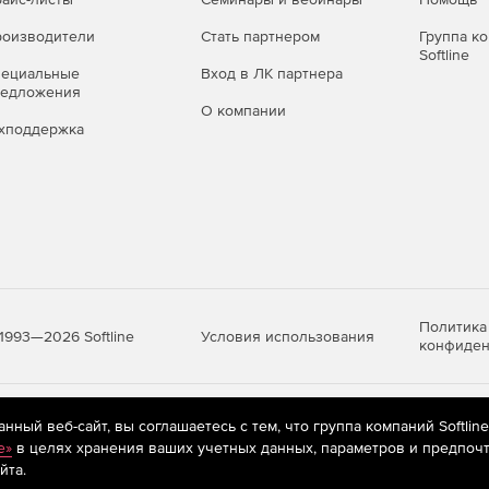
оизводители
Стать партнером
Группа к
Softline
пециальные
Вход в ЛК партнера
редложения
О компании
хподдержка
Политика
Условия использования
1993—2026 Softline
конфиден
яются
рекомендательные технологии
(информационные технологии п
ный веб-сайт, вы соглашаетесь с тем, что группа компаний Softlin
предпочтениям пользователей сети «Интернет», находящихся на те
e»
в целях хранения ваших учетных данных, параметров и предпочт
йта.