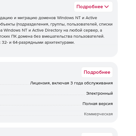
Подробнее
дацию и миграцию доменов Windows NT и Active
бъекты (подразделения, группы, пользователей, списки
 Windows NT и Active Directory на любой сервер, а
тских ПК домена без вмешательства пользователей.
 32- и 64-разрядными архитектурами.
ws NT и Active Directory.
Подробнее
Windows NT и Active Directory.
Лицензия, включая 3 года обслуживания
ver (SBS).
Электронный
Полная версия
отношениями, так и без них.
Коммерческая
ными отношениями или без них.
Физлицо, Юрлицо