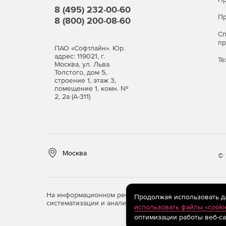
8 (495) 232-00-60
Пр
8 (800) 200-08-60
С
п
ПАО «Софтлайн». Юр.
адрес: 119021, г.
Те
Москва, ул. Льва
Толстого, дом 5,
строение 1, этаж 3,
помещение 1, комн. №
2, 2а (А-311)
Москва
© 
На информационном ресурсе store.softline.ru примен
Продолжая использовать дан
систематизации и анализа сведений, относящихся к 
использовать файлы «cooki
оптимизации работы веб-са