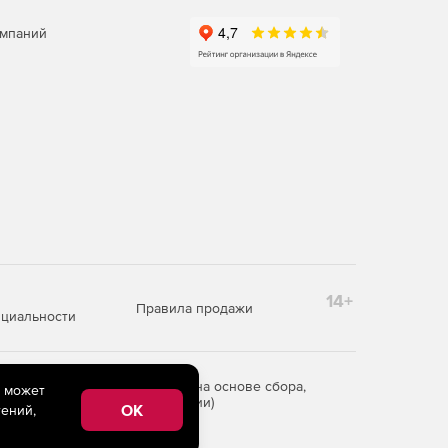
омпаний
14+
Правила продажи
циальности
редоставления информации на основе сбора,
e может
рритории Российской Федерации)
OK
ений,