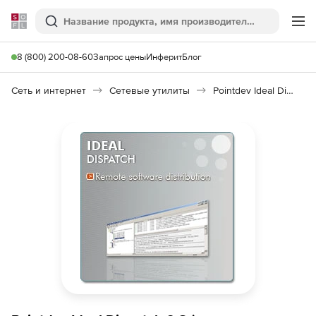
Softline
Поиск
Ме
8 (800) 200-08-60
Запрос цены
Инферит
Блог
Сеть и интернет
Сетевые утилиты
Pointdev Ideal Dispatch