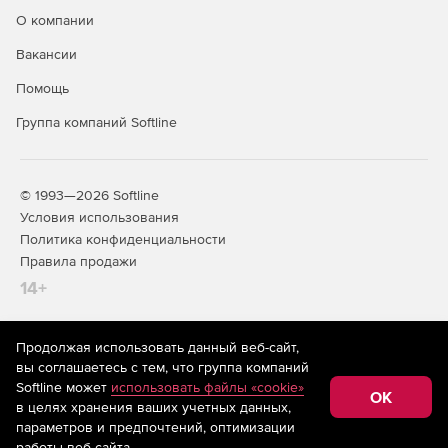
О компании
Вакансии
Помощь
Группа компаний Softline
© 1993—2026 Softline
Условия использования
Политика конфиденциальности
Правила продажи
14+
Продолжая использовать данный веб-сайт,
На информационном ресурсе store.softline.ru применяются
вы соглашаетесь с тем, что группа компаний
рекомендательные технологии
(информационные технологии
Softline может
использовать файлы «cookie»
предоставления информации на основе сбора,
OK
в целях хранения ваших учетных данных,
систематизации и анализа сведений, относящихся к
предпочтениям пользователей сети «Интернет»,
параметров и предпочтений, оптимизации
находящихся на территории Российской Федерации)
работы веб-сайта.