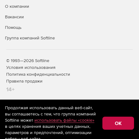
О компании
Доступно по единой цене на 5 языках: английском,
Вакансии
испанском, итальянском, немецком и французском.
Помощь
Группа компаний Softline
© 1993—2026 Softline
Условия использования
Политика конфиденциальности
Правила продажи
14+
Продолжая использовать данный веб-сайт,
На информационном ресурсе store.softline.ru применяются
вы соглашаетесь с тем, что группа компаний
рекомендательные технологии
(информационные технологии
Softline может
использовать файлы «cookie»
предоставления информации на основе сбора,
OK
в целях хранения ваших учетных данных,
систематизации и анализа сведений, относящихся к
предпочтениям пользователей сети «Интернет»,
параметров и предпочтений, оптимизации
находящихся на территории Российской Федерации)
работы веб-сайта.