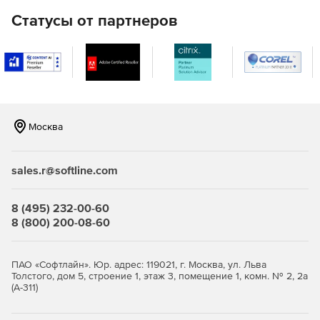
Полный набор HTML-отчетов для доменов Active
Статусы от партнеров
Directory.
Мгновенная очистка Active Directory (от устаревших
объектов).
Восстановление недавно удаленных объектов Active
Directory.
Москва
Эффективные инструменты Active Directory для
просмотра, редактирования и поиска.
sales.r@softline.com
Управление объектами групповой политики (GPO).
8 (495) 232-00-60
Автоматическая и плановая инвентаризация систем с
8 (800) 200-08-60
ОС Windows с экспортом данных в HTML, CSV, БД
Microsoft Access и Microsoft SQL.
ПАО «Софтлайн». Юр. адрес: 119021, г. Москва, ул. Льва
Средства миграции Windows Active Directory между
Толстого, дом 5, строение 1, этаж 3, помещение 1, комн. № 2, 2а
доменами и серверами.
(А-311)
Автоматический и запланированный вывод