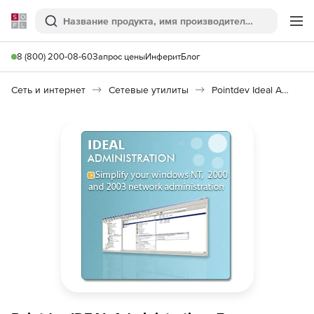
Softline
Поиск
Ме
8 (800) 200-08-60
Запрос цены
Инферит
Блог
Сеть и интернет
Сетевые утилиты
Pointdev Ideal Administration