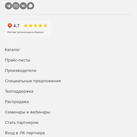
компьютеров из режима сна (технология Wake On
LAN).
Удаленная настройка имен компьютеров, IP-адресов,
параметров функции контроля учетных записей,
брандмауэра.
Полнофункциональное удаленное управление
Каталог
Windows WMI с помощью графического интерфейса.
Прайс-листы
Удаленное восстановление ключей продуктов.
Производители
Удобный интерфейс для управления несколькими
Специальные предложения
доменами и рабочими группами.
Техподдержка
Задачи администрирования можно выполнять
одновременно на множестве компьютеров.
Распродажа
Семинары и вебинары
Мастер настройки для быстрого начала работы.
Стать партнером
Одна лицензия ИТ-администратора для
неограниченного числа управляемых доменов,
Вход в ЛК партнера
серверов и рабочих станций.