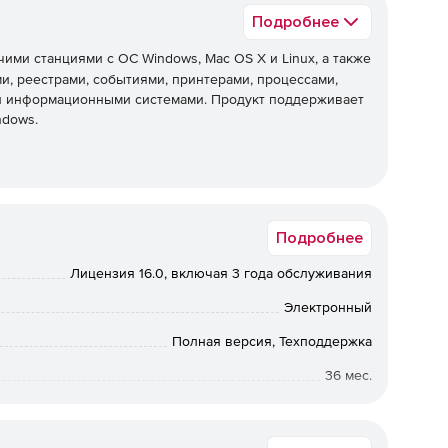
Подробнее
ими станциями с ОС Windows, Mac OS X и Linux, а также
, реестрами, событиями, принтерами, процессами,
 и информационными системами. Продукт поддерживает
ndows.
и и рабочими группами.
Подробнее
ением Windows, Mac OS X и Linux.
Лицензия 16.0, включая 3 года обслуживания
ьютерами с Windows за пределами корпоративной сети.
Электронный
й доступ к экрану с конечным пользователем в ходе
Полная версия, Техподдержка
36 мес.
енных агентов управления.
Коммерческая
 рабочими станциями с ОС Windows.