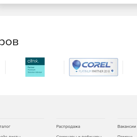
еров
талог
Распродажа
Вакансии
айс-листы
Семинары и вебинары
Помощь