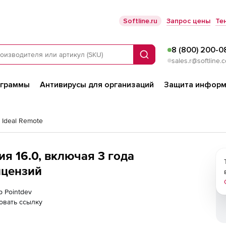
Softline.ru
Запрос цены
Те
8 (800) 200-0
Поиск
sales.r@softline.
ограммы
Антивирусы для организаций
Защита информ
 Ideal Remote
ия 16.0, включая 3 года
ицензий
р Pointdev
овать ссылку