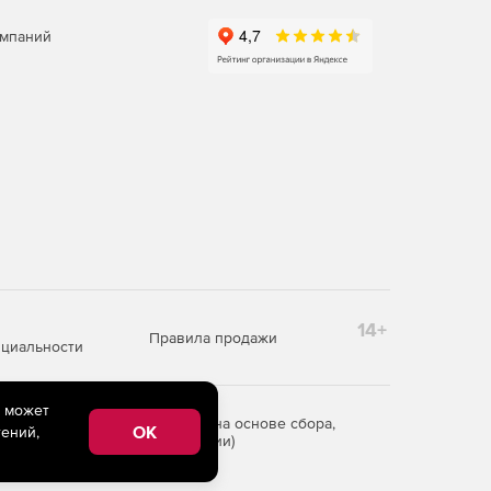
омпаний
14+
Правила продажи
циальности
e может
редоставления информации на основе сбора,
OK
ений,
рритории Российской Федерации)