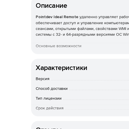
Описание
Pointdev Ideal Remote
удаленно управляет рабоч
обеспечивает доступ и управление компьютерами
сеансами, открытыми файлами, свойствами WMI
системы с 32- и 64-разрядными версиями ОС Wi
Основные возможности
Удобный интерфейс для управления доменам
Характеристики
Удаленное управление системами под управл
Версия
Удаленное управление через Интернет комп
Способ доставки
Чат, снимки экрана, передача файлов и общи
Тип лицензии
сеансов удаленного управления.
Срок действия
Автоматическая установка и настройка удал
Тип организации
Средства удаленного управления серверами