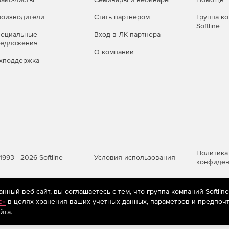
оизводители
Стать партнером
Группа к
Softline
пециальные
Вход в ЛК партнера
редложения
О компании
хподдержка
Политика
Условия использования
1993—2026 Softline
конфиден
ный веб-сайт, вы соглашаетесь с тем, что группа компаний Softlin
яются
рекомендательные технологии
(информационные технологии п
e»
в целях хранения ваших учетных данных, параметров и предпочт
предпочтениям пользователей сети «Интернет», находящихся на те
йта.