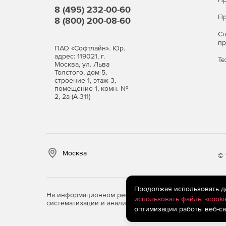
8 (495) 232-00-60
Пр
8 (800) 200-08-60
С
п
ПАО «Софтлайн». Юр.
адрес: 119021, г.
Те
Москва, ул. Льва
Толстого, дом 5,
строение 1, этаж 3,
помещение 1, комн. №
2, 2а (А-311)
Москва
© 
Продолжая использовать дан
На информационном ресурсе store.softline.ru примен
использовать файлы «cooki
систематизации и анализа сведений, относящихся к 
оптимизации работы веб-са