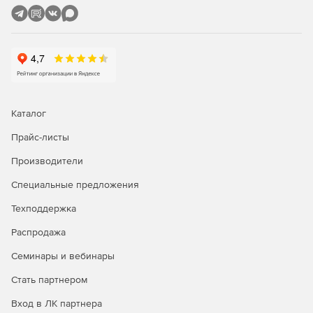
компьютеров из режима сна (технология Wake On
LAN).
Удаленная настройка имен компьютеров, IP-адресов,
параметров функции контроля учетных записей,
брандмауэра.
Полнофункциональное удаленное управление
Каталог
Windows WMI с помощью графического интерфейса.
Прайс-листы
Удаленное восстановление ключей продуктов.
Производители
Удобный интерфейс для управления несколькими
Специальные предложения
доменами и рабочими группами.
Техподдержка
Задачи администрирования можно выполнять
одновременно на множестве компьютеров.
Распродажа
Семинары и вебинары
Мастер настройки для быстрого начала работы.
Стать партнером
Одна лицензия ИТ-администратора для
неограниченного числа управляемых доменов,
Вход в ЛК партнера
серверов и рабочих станций.