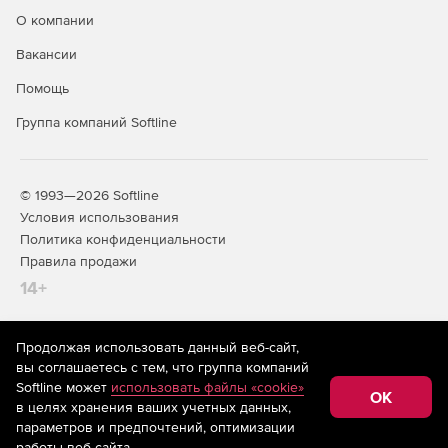
О компании
Доступно по единой цене на 5 языках: английском,
Вакансии
испанском, итальянском, немецком и французском.
Помощь
Группа компаний Softline
© 1993—2026 Softline
Условия использования
Политика конфиденциальности
Правила продажи
14+
Продолжая использовать данный веб-сайт,
На информационном ресурсе store.softline.ru применяются
вы соглашаетесь с тем, что группа компаний
рекомендательные технологии
(информационные технологии
Softline может
использовать файлы «cookie»
предоставления информации на основе сбора,
OK
в целях хранения ваших учетных данных,
систематизации и анализа сведений, относящихся к
предпочтениям пользователей сети «Интернет»,
параметров и предпочтений, оптимизации
находящихся на территории Российской Федерации)
работы веб-сайта.