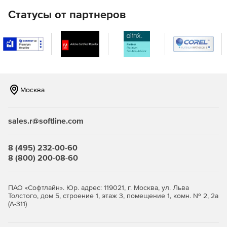
Полный набор HTML-отчетов для доменов Active
Статусы от партнеров
Directory.
Мгновенная очистка Active Directory (от устаревших
объектов).
Восстановление недавно удаленных объектов Active
Directory.
Москва
Эффективные инструменты Active Directory для
просмотра, редактирования и поиска.
sales.r@softline.com
Управление объектами групповой политики (GPO).
8 (495) 232-00-60
Автоматическая и плановая инвентаризация систем с
8 (800) 200-08-60
ОС Windows с экспортом данных в HTML, CSV, БД
Microsoft Access и Microsoft SQL.
ПАО «Софтлайн». Юр. адрес: 119021, г. Москва, ул. Льва
Средства миграции Windows Active Directory между
Толстого, дом 5, строение 1, этаж 3, помещение 1, комн. № 2, 2а
доменами и серверами.
(А-311)
Автоматический и запланированный вывод