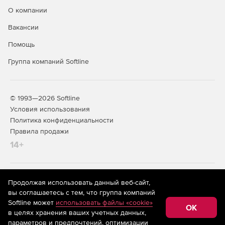
О компании
Вакансии
Помощь
Группа компаний Softline
© 1993—2026 Softline
Условия использования
Политика конфиденциальности
Правила продажи
14+
На информационном ресурсе store.softline.ru применяются
Продолжая использовать данный веб-сайт,
рекомендательные технологии
(информационные технологии
вы соглашаетесь с тем, что группа компаний
предоставления информации на основе сбора,
Softline может
использовать файлы «cookie»
систематизации и анализа сведений, относящихся к
OK
в целях хранения ваших учетных данных,
предпочтениям пользователей сети «Интернет»,
находящихся на территории Российской Федерации)
параметров и предпочтений, оптимизации