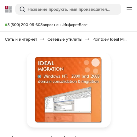
Softline
Поиск
Ме
8 (800) 200-08-60
Запрос цены
Инферит
Блог
Сеть и интернет
Сетевые утилиты
Pointdev Ideal Migration