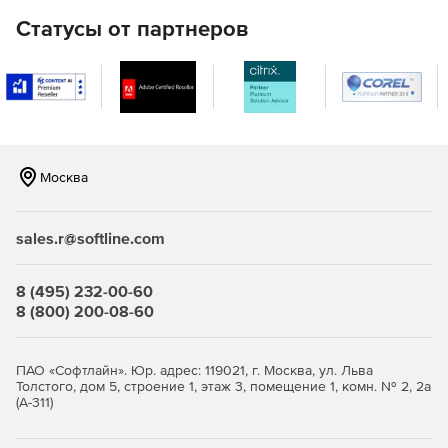
При миграции объектов для большей гибкости
Статусы от партнеров
используются файлы CSV (их можно вручную
модифицировать перед импортом).
Автоматический перенос прав доступа (ACL) для
файлов, каталогов и общих папок.
Миграция клиентских станций в новый домен при
сохранении профилей (локальные или роуминговые
Москва
профили).
Сохранение проектов миграции.
sales.r@softline.com
Запуск проектом миграции по расписанию и из
8 (495) 232-00-60
командной строки.
8 (800) 200-08-60
ПАО «Софтлайн». Юр. адрес: 119021, г. Москва, ул. Льва
Толстого, дом 5, строение 1, этаж 3, помещение 1, комн. № 2, 2а
(А-311)