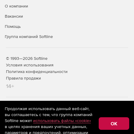
О компании
Вакансии
Помощь
Группа компаний Softline
© 1993—2026 Softline
Условия использования
Политика конфиденциальности
Правила продажи
14+
На информационном ресурсе store.softline.ru применяются
Продолжая использовать данный веб-сайт,
рекомендательные технологии
(информационные технологии
вы соглашаетесь с тем, что группа компаний
предоставления информации на основе сбора,
Softline может
использовать файлы «cookie»
систематизации и анализа сведений, относящихся к
OK
в целях хранения ваших учетных данных,
предпочтениям пользователей сети «Интернет»,
находящихся на территории Российской Федерации)
параметров и предпочтений, оптимизации