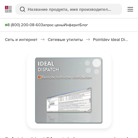
Softline
Поиск
Ме
8 (800) 200-08-60
Запрос цены
Инферит
Блог
Сеть и интернет
Сетевые утилиты
Pointdev Ideal Dispatch