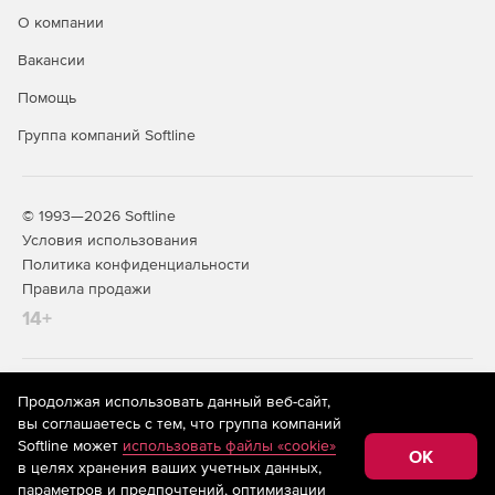
О компании
Вакансии
Помощь
Группа компаний Softline
© 1993—2026 Softline
Условия использования
Политика конфиденциальности
Правила продажи
14+
На информационном ресурсе store.softline.ru применяются
Продолжая использовать данный веб-сайт,
рекомендательные технологии
(информационные технологии
вы соглашаетесь с тем, что группа компаний
предоставления информации на основе сбора,
Softline может
использовать файлы «cookie»
систематизации и анализа сведений, относящихся к
OK
в целях хранения ваших учетных данных,
предпочтениям пользователей сети «Интернет»,
находящихся на территории Российской Федерации)
параметров и предпочтений, оптимизации