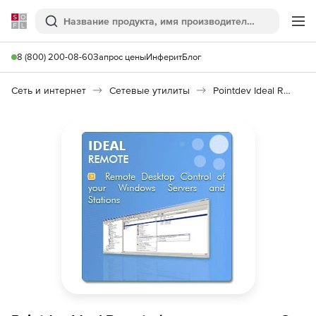
Softline
Поиск
Ме
8 (800) 200-08-60
Запрос цены
Инферит
Блог
Сеть и интернет
Сетевые утилиты
Pointdev Ideal Remote