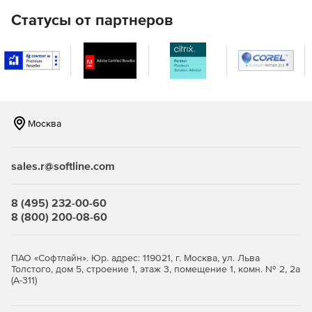
LAN).
Статусы от партнеров
Удаленная настройка имен компьютеров, IP-адресов,
параметров функции контроля учетных записей,
брандмауэра.
Полнофункциональное удаленное управление
Windows WMI с помощью графического интерфейса.
Москва
Удаленное управление реестром 32- и 64-разрядных
систем.
sales.r@softline.com
Удаленное выполнение команд в командной строке
на нескольких компьютерах.
8 (495) 232-00-60
8 (800) 200-08-60
Мастер настройки для быстрого начала работы.
Одна лицензия ИТ-администратора для
ПАО «Софтлайн». Юр. адрес: 119021, г. Москва, ул. Льва
неограниченного числа управляемых доменов,
Толстого, дом 5, строение 1, этаж 3, помещение 1, комн. № 2, 2а
серверов и рабочих станций.
(А-311)
Доступно по единой цене на 5 языках: английском,