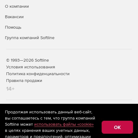
О компании
Вакансии
Помощь
Группа компаний Softline
© 1993—2026 Softline
Условия использования
Политика конфиденциальности
Правила продажи
14+
На информационном ресурсе store.softline.ru применяются
Продолжая использовать данный веб-сайт,
рекомендательные технологии
(информационные технологии
вы соглашаетесь с тем, что группа компаний
предоставления информации на основе сбора,
Softline может
использовать файлы «cookie»
систематизации и анализа сведений, относящихся к
OK
в целях хранения ваших учетных данных,
предпочтениям пользователей сети «Интернет»,
находящихся на территории Российской Федерации)
параметров и предпочтений, оптимизации