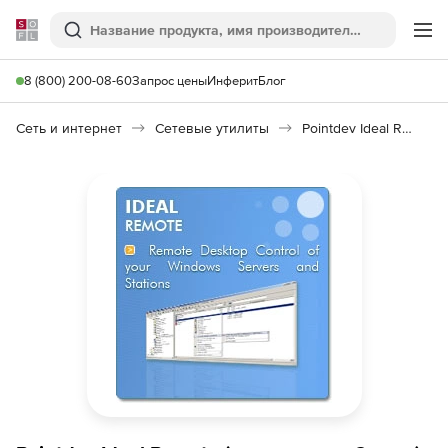
Softline
Поиск
Ме
8 (800) 200-08-60
Запрос цены
Инферит
Блог
Сеть и интернет
Сетевые утилиты
Pointdev Ideal Remote