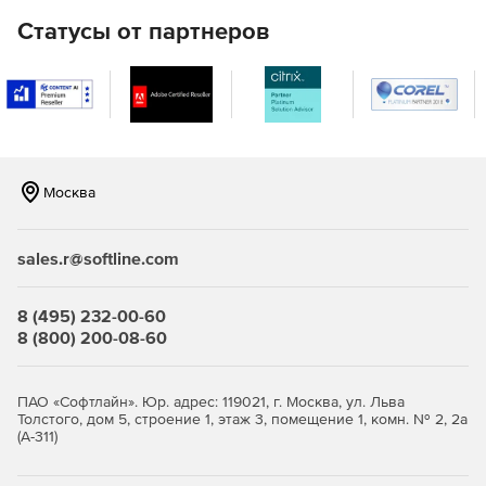
LAN).
Статусы от партнеров
Удаленная настройка имен компьютеров, IP-адресов,
параметров функции контроля учетных записей,
брандмауэра.
Полнофункциональное удаленное управление
Windows WMI с помощью графического интерфейса.
Москва
Удаленное управление реестром 32- и 64-разрядных
систем.
sales.r@softline.com
Удаленное выполнение команд в командной строке
на нескольких компьютерах.
8 (495) 232-00-60
8 (800) 200-08-60
Мастер настройки для быстрого начала работы.
Одна лицензия ИТ-администратора для
ПАО «Софтлайн». Юр. адрес: 119021, г. Москва, ул. Льва
неограниченного числа управляемых доменов,
Толстого, дом 5, строение 1, этаж 3, помещение 1, комн. № 2, 2а
серверов и рабочих станций.
(А-311)
Доступно по единой цене на 5 языках: английском,