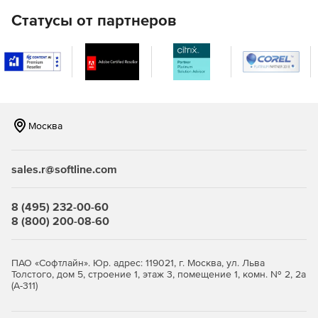
LAN).
Статусы от партнеров
Удаленная настройка имен компьютеров, IP-адресов,
параметров функции контроля учетных записей,
брандмауэра.
Полнофункциональное удаленное управление
Windows WMI с помощью графического интерфейса.
Москва
Удаленное управление реестром 32- и 64-разрядных
систем.
sales.r@softline.com
Удаленное выполнение команд в командной строке
на нескольких компьютерах.
8 (495) 232-00-60
8 (800) 200-08-60
Мастер настройки для быстрого начала работы.
Одна лицензия ИТ-администратора для
ПАО «Софтлайн». Юр. адрес: 119021, г. Москва, ул. Льва
неограниченного числа управляемых доменов,
Толстого, дом 5, строение 1, этаж 3, помещение 1, комн. № 2, 2а
серверов и рабочих станций.
(А-311)
Доступно по единой цене на 5 языках: английском,