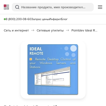
Softline
Поиск
Ме
8 (800) 200-08-60
Запрос цены
Инферит
Блог
Сеть и интернет
Сетевые утилиты
Pointdev Ideal Remote