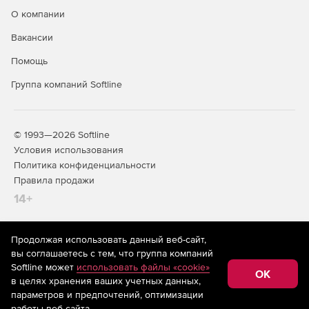
О компании
Вакансии
Помощь
Группа компаний Softline
© 1993—2026 Softline
Условия использования
Политика конфиденциальности
Правила продажи
14+
Продолжая использовать данный веб-сайт,
На информационном ресурсе store.softline.ru применяются
вы соглашаетесь с тем, что группа компаний
рекомендательные технологии
(информационные технологии
Softline может
использовать файлы «cookie»
предоставления информации на основе сбора,
OK
в целях хранения ваших учетных данных,
систематизации и анализа сведений, относящихся к
предпочтениям пользователей сети «Интернет»,
параметров и предпочтений, оптимизации
находящихся на территории Российской Федерации)
работы веб-сайта.