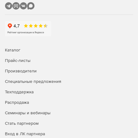
компьютеров из режима сна (технология Wake On
LAN).
Удаленная настройка имен компьютеров, IP-адресов,
параметров функции контроля учетных записей,
брандмауэра.
Полнофункциональное удаленное управление
Каталог
Windows WMI с помощью графического интерфейса.
Прайс-листы
Удаленное восстановление ключей продуктов.
Производители
Удобный интерфейс для управления несколькими
Специальные предложения
доменами и рабочими группами.
Техподдержка
Задачи администрирования можно выполнять
одновременно на множестве компьютеров.
Распродажа
Семинары и вебинары
Мастер настройки для быстрого начала работы.
Стать партнером
Одна лицензия ИТ-администратора для
неограниченного числа управляемых доменов,
Вход в ЛК партнера
серверов и рабочих станций.