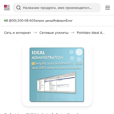
Softline
Поиск
Ме
8 (800) 200-08-60
Запрос цены
Инферит
Блог
Сеть и интернет
Сетевые утилиты
Pointdev Ideal Administration