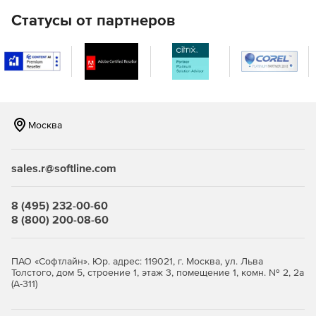
Полный набор HTML-отчетов для доменов Active
Статусы от партнеров
Directory.
Мгновенная очистка Active Directory (от устаревших
объектов).
Восстановление недавно удаленных объектов Active
Directory.
Москва
Эффективные инструменты Active Directory для
просмотра, редактирования и поиска.
sales.r@softline.com
Управление объектами групповой политики (GPO).
8 (495) 232-00-60
Автоматическая и плановая инвентаризация систем с
8 (800) 200-08-60
ОС Windows с экспортом данных в HTML, CSV, БД
Microsoft Access и Microsoft SQL.
ПАО «Софтлайн». Юр. адрес: 119021, г. Москва, ул. Льва
Средства миграции Windows Active Directory между
Толстого, дом 5, строение 1, этаж 3, помещение 1, комн. № 2, 2а
доменами и серверами.
(А-311)
Автоматический и запланированный вывод