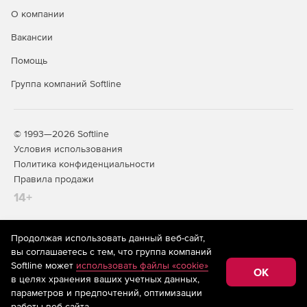
О компании
Доступно по единой цене на 5 языках: английском,
Вакансии
испанском, итальянском, немецком и французском.
Помощь
Группа компаний Softline
© 1993—2026 Softline
Условия использования
Политика конфиденциальности
Правила продажи
14+
Продолжая использовать данный веб-сайт,
На информационном ресурсе store.softline.ru применяются
вы соглашаетесь с тем, что группа компаний
рекомендательные технологии
(информационные технологии
Softline может
использовать файлы «cookie»
предоставления информации на основе сбора,
OK
в целях хранения ваших учетных данных,
систематизации и анализа сведений, относящихся к
предпочтениям пользователей сети «Интернет»,
параметров и предпочтений, оптимизации
находящихся на территории Российской Федерации)
работы веб-сайта.