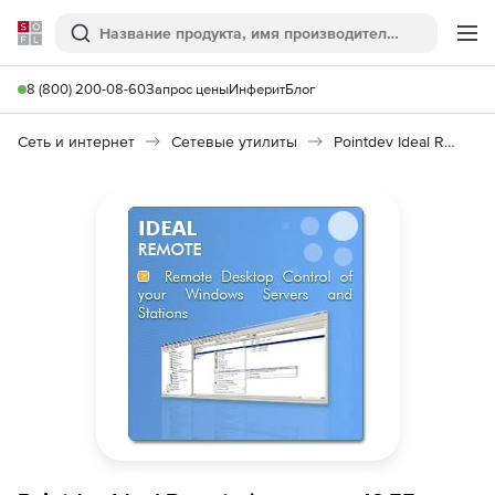
Softline
Поиск
Ме
8 (800) 200-08-60
Запрос цены
Инферит
Блог
Сеть и интернет
Сетевые утилиты
Pointdev Ideal Remote