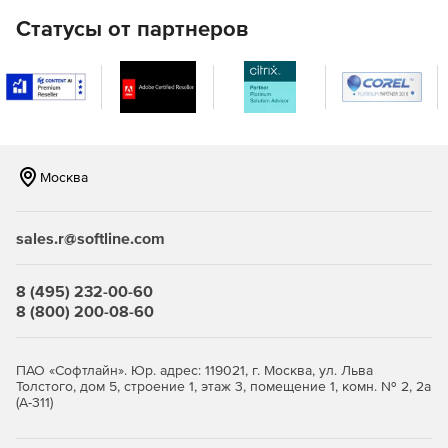
LAN).
Статусы от партнеров
Удаленная настройка имен компьютеров, IP-адресов,
параметров функции контроля учетных записей,
брандмауэра.
Полнофункциональное удаленное управление
Windows WMI с помощью графического интерфейса.
Москва
Удаленное управление реестром 32- и 64-разрядных
систем.
sales.r@softline.com
Удаленное выполнение команд в командной строке
на нескольких компьютерах.
8 (495) 232-00-60
8 (800) 200-08-60
Мастер настройки для быстрого начала работы.
Одна лицензия ИТ-администратора для
ПАО «Софтлайн». Юр. адрес: 119021, г. Москва, ул. Льва
неограниченного числа управляемых доменов,
Толстого, дом 5, строение 1, этаж 3, помещение 1, комн. № 2, 2а
серверов и рабочих станций.
(А-311)
Доступно по единой цене на 5 языках: английском,