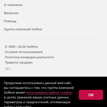
О компании
Вакансии
Помощь
Группа компаний Softline
© 1993—2026 Softline
Условия использования
Политика конфиденциальности
Правила продажи
14+
Продолжая использовать данный веб-сайт,
На информационном ресурсе store.softline.ru применяются
вы соглашаетесь с тем, что группа компаний
рекомендательные технологии
(информационные технологии
Softline может
использовать файлы «cookie»
предоставления информации на основе сбора,
OK
в целях хранения ваших учетных данных,
систематизации и анализа сведений, относящихся к
предпочтениям пользователей сети «Интернет»,
параметров и предпочтений, оптимизации
находящихся на территории Российской Федерации)
работы веб-сайта.