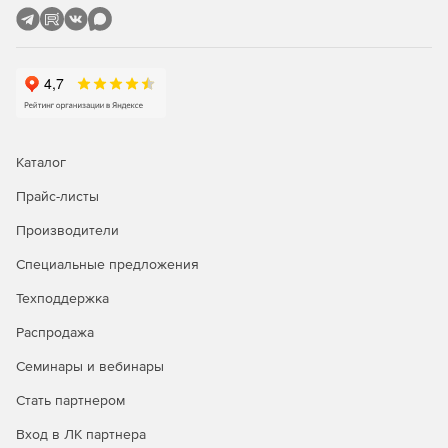
компьютеров из режима сна (технология Wake On
LAN).
Удаленная настройка имен компьютеров, IP-адресов,
параметров функции контроля учетных записей,
брандмауэра.
Полнофункциональное удаленное управление
Каталог
Windows WMI с помощью графического интерфейса.
Прайс-листы
Удаленное восстановление ключей продуктов.
Производители
Удобный интерфейс для управления несколькими
Специальные предложения
доменами и рабочими группами.
Техподдержка
Задачи администрирования можно выполнять
одновременно на множестве компьютеров.
Распродажа
Семинары и вебинары
Мастер настройки для быстрого начала работы.
Стать партнером
Одна лицензия ИТ-администратора для
неограниченного числа управляемых доменов,
Вход в ЛК партнера
серверов и рабочих станций.