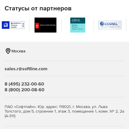
Полный набор HTML-отчетов для доменов Active
Статусы от партнеров
Directory.
Мгновенная очистка Active Directory (от устаревших
объектов).
Восстановление недавно удаленных объектов Active
Directory.
Москва
Эффективные инструменты Active Directory для
просмотра, редактирования и поиска.
sales.r@softline.com
Управление объектами групповой политики (GPO).
8 (495) 232-00-60
Автоматическая и плановая инвентаризация систем с
8 (800) 200-08-60
ОС Windows с экспортом данных в HTML, CSV, БД
Microsoft Access и Microsoft SQL.
ПАО «Софтлайн». Юр. адрес: 119021, г. Москва, ул. Льва
Средства миграции Windows Active Directory между
Толстого, дом 5, строение 1, этаж 3, помещение 1, комн. № 2, 2а
доменами и серверами.
(А-311)
Автоматический и запланированный вывод