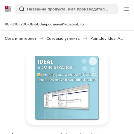
Softline
Поиск
Ме
8 (800) 200-08-60
Запрос цены
Инферит
Блог
Сеть и интернет
Сетевые утилиты
Pointdev Ideal Administration