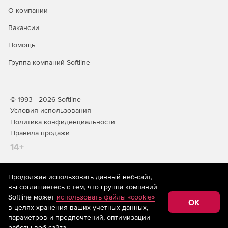
О компании
Доступно по единой цене на 5 языках: английском,
Вакансии
испанском, итальянском, немецком и французском.
Помощь
Группа компаний Softline
© 1993—2026 Softline
Условия использования
Политика конфиденциальности
Правила продажи
14+
Продолжая использовать данный веб-сайт,
На информационном ресурсе store.softline.ru применяются
вы соглашаетесь с тем, что группа компаний
рекомендательные технологии
(информационные технологии
Softline может
использовать файлы «cookie»
предоставления информации на основе сбора,
OK
в целях хранения ваших учетных данных,
систематизации и анализа сведений, относящихся к
предпочтениям пользователей сети «Интернет»,
параметров и предпочтений, оптимизации
находящихся на территории Российской Федерации)
работы веб-сайта.