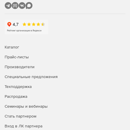
компьютеров из режима сна (технология Wake On
LAN).
Удаленная настройка имен компьютеров, IP-адресов,
параметров функции контроля учетных записей,
брандмауэра.
Полнофункциональное удаленное управление
Каталог
Windows WMI с помощью графического интерфейса.
Прайс-листы
Удаленное восстановление ключей продуктов.
Производители
Удобный интерфейс для управления несколькими
Специальные предложения
доменами и рабочими группами.
Техподдержка
Задачи администрирования можно выполнять
одновременно на множестве компьютеров.
Распродажа
Семинары и вебинары
Мастер настройки для быстрого начала работы.
Стать партнером
Одна лицензия ИТ-администратора для
неограниченного числа управляемых доменов,
Вход в ЛК партнера
серверов и рабочих станций.