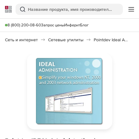
Softline
Поиск
Ме
8 (800) 200-08-60
Запрос цены
Инферит
Блог
Сеть и интернет
Сетевые утилиты
Pointdev Ideal Administration