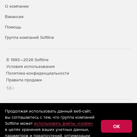
О компании
Доступно по единой цене на 5 языках: английском,
Вакансии
испанском, итальянском, немецком и французском.
Помощь
Группа компаний Softline
© 1993—2026 Softline
Условия использования
Политика конфиденциальности
Правила продажи
14+
На информационном ресурсе store.softline.ru применяются
Продолжая использовать данный веб-сайт,
рекомендательные технологии
(информационные технологии
вы соглашаетесь с тем, что группа компаний
предоставления информации на основе сбора,
Softline может
использовать файлы «cookie»
систематизации и анализа сведений, относящихся к
OK
в целях хранения ваших учетных данных,
предпочтениям пользователей сети «Интернет»,
находящихся на территории Российской Федерации)
параметров и предпочтений, оптимизации