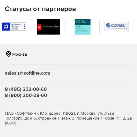
Полный набор HTML-отчетов для доменов Active
Статусы от партнеров
Directory.
Мгновенная очистка Active Directory (от устаревших
объектов).
Восстановление недавно удаленных объектов Active
Directory.
Москва
Эффективные инструменты Active Directory для
просмотра, редактирования и поиска.
sales.r@softline.com
Управление объектами групповой политики (GPO).
8 (495) 232-00-60
Автоматическая и плановая инвентаризация систем с
8 (800) 200-08-60
ОС Windows с экспортом данных в HTML, CSV, БД
Microsoft Access и Microsoft SQL.
ПАО «Софтлайн». Юр. адрес: 119021, г. Москва, ул. Льва
Средства миграции Windows Active Directory между
Толстого, дом 5, строение 1, этаж 3, помещение 1, комн. № 2, 2а
доменами и серверами.
(А-311)
Автоматический и запланированный вывод