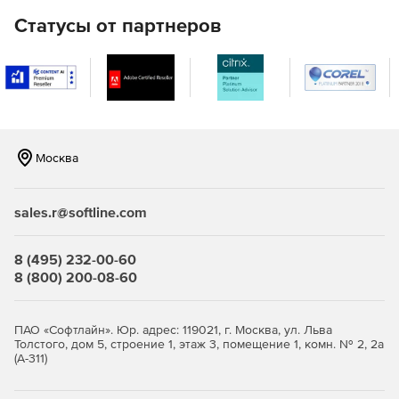
LAN).
Статусы от партнеров
Удаленная настройка имен компьютеров, IP-адресов,
параметров функции контроля учетных записей,
брандмауэра.
Полнофункциональное удаленное управление
Windows WMI с помощью графического интерфейса.
Москва
Удаленное управление реестром 32- и 64-разрядных
систем.
sales.r@softline.com
Удаленное выполнение команд в командной строке
на нескольких компьютерах.
8 (495) 232-00-60
8 (800) 200-08-60
Мастер настройки для быстрого начала работы.
Одна лицензия ИТ-администратора для
ПАО «Софтлайн». Юр. адрес: 119021, г. Москва, ул. Льва
неограниченного числа управляемых доменов,
Толстого, дом 5, строение 1, этаж 3, помещение 1, комн. № 2, 2а
серверов и рабочих станций.
(А-311)
Доступно по единой цене на 5 языках: английском,