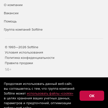
О компании
Вакансии
Помощь
Группа компаний Softline
© 1993—2026 Softline
Условия использования
Политика конфиденциальности
Правила продажи
14+
Продолжая использовать данный веб-сайт,
На информационном ресурсе store.softline.ru применяются
вы соглашаетесь с тем, что группа компаний
рекомендательные технологии
(информационные технологии
Softline может
использовать файлы «cookie»
предоставления информации на основе сбора,
OK
в целях хранения ваших учетных данных,
систематизации и анализа сведений, относящихся к
предпочтениям пользователей сети «Интернет»,
параметров и предпочтений, оптимизации
находящихся на территории Российской Федерации)
работы веб-сайта.