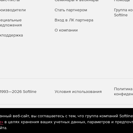
оизводители
Стать партнером
Группа к
Softline
пециальные
Вход в ЛК партнера
редложения
О компании
хподдержка
Политика
Условия использования
1993—2026 Softline
конфиден
яются
рекомендательные технологии
(информационные технологии п
ный веб-сайт, вы соглашаетесь с тем, что группа компаний Softlin
предпочтениям пользователей сети «Интернет», находящихся на те
e»
в целях хранения ваших учетных данных, параметров и предпочт
йта.