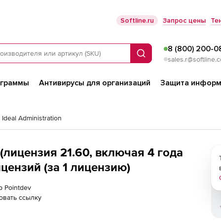
Softline.ru
Запрос цены
Те
8 (800) 200-0
Поиск
sales.r@softline.
ограммы
Антивирусы для организаций
Защита информ
 Ideal Administration
 (лицензия 21.60, включая 4 года
ицензий (за 1 лицензию)
р Pointdev
овать ссылку