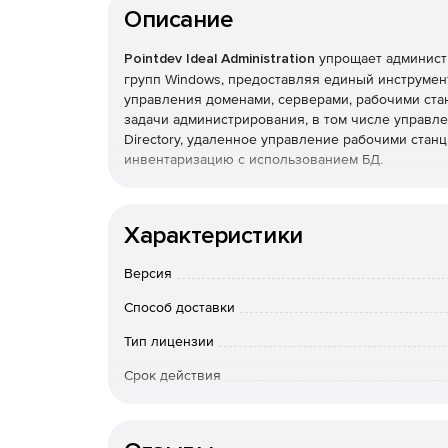
Описание
Pointdev Ideal Administration
упрощает администр
групп Windows, предоставляя единый инструме
управления доменами, серверами, рабочими ста
задачи администрирования, в том числе управлен
Directory, удаленное управление рабочими станц
инвентаризацию с использованием БД.
Основные функции:
Характеристики
Полнофункциональное централизованное адми
рабочих групп Windows.
Версия
Удаленное управление системами под управл
Способ доставки
Тип лицензии
Удаленное управление через Интернет комп
Срок действия
Чат, снимки экрана, передача файлов и общи
Тип организации
сеансов удаленного управления.