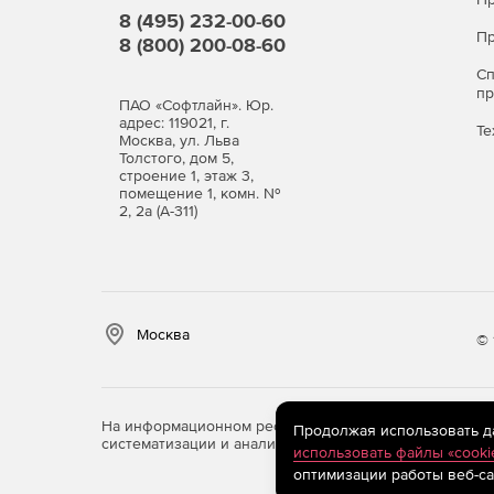
8 (495) 232-00-60
Пр
8 (800) 200-08-60
С
п
ПАО «Софтлайн». Юр.
адрес: 119021, г.
Те
Москва, ул. Льва
Толстого, дом 5,
строение 1, этаж 3,
помещение 1, комн. №
2, 2а (А-311)
Москва
© 
На информационном ресурсе store.softline.ru примен
Продолжая использовать дан
систематизации и анализа сведений, относящихся к 
использовать файлы «cooki
оптимизации работы веб-са