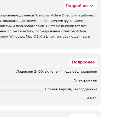
Подробнее
ирование доменов Windows Active Directory и рабочих
нт, обладающий всеми необходимыми функциями для
нциями и пользователями. Система выполняет все
ие Active Directory, формирование отчетов Active
иями Windows, Mac OS X и Linux, миграцию данных и
Подробнее
нистрирование нескольких доменов Active Directory и
Лицензия 21.60, включая 4 года обслуживания
ением Windows, Mac OS X и Linux.
Электронный
Полная версия, Техподдержка
ьютерами с Windows за пределами корпоративной сети.
4 мес.
й доступ к экрану с конечным пользователем в ходе
Коммерческая