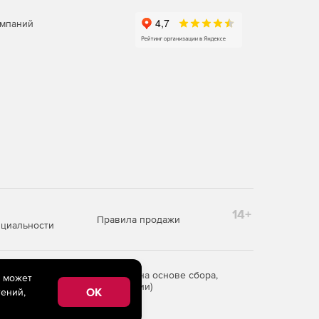
омпаний
14+
Правила продажи
циальности
редоставления информации на основе сбора,
e может
рритории Российской Федерации)
OK
ений,