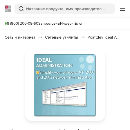
Softline
Поиск
Ме
8 (800) 200-08-60
Запрос цены
Инферит
Блог
Сеть и интернет
Сетевые утилиты
Pointdev Ideal Administration