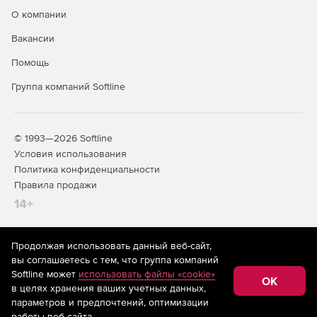
О компании
Доступно по единой цене на 5 языках: английском,
Вакансии
испанском, итальянском, немецком и французском.
Помощь
Группа компаний Softline
© 1993—2026 Softline
Условия использования
Политика конфиденциальности
Правила продажи
14+
Продолжая использовать данный веб-сайт,
На информационном ресурсе store.softline.ru применяются
вы соглашаетесь с тем, что группа компаний
рекомендательные технологии
(информационные технологии
Softline может
использовать файлы «cookie»
предоставления информации на основе сбора,
OK
в целях хранения ваших учетных данных,
систематизации и анализа сведений, относящихся к
предпочтениям пользователей сети «Интернет»,
параметров и предпочтений, оптимизации
находящихся на территории Российской Федерации)
работы веб-сайта.