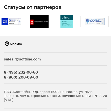
Полный набор HTML-отчетов для доменов Active
Статусы от партнеров
Directory.
Мгновенная очистка Active Directory (от устаревших
объектов).
Восстановление недавно удаленных объектов Active
Directory.
Москва
Эффективные инструменты Active Directory для
просмотра, редактирования и поиска.
sales.r@softline.com
Управление объектами групповой политики (GPO).
8 (495) 232-00-60
Автоматическая и плановая инвентаризация систем с
8 (800) 200-08-60
ОС Windows с экспортом данных в HTML, CSV, БД
Microsoft Access и Microsoft SQL.
ПАО «Софтлайн». Юр. адрес: 119021, г. Москва, ул. Льва
Средства миграции Windows Active Directory между
Толстого, дом 5, строение 1, этаж 3, помещение 1, комн. № 2, 2а
доменами и серверами.
(А-311)
Автоматический и запланированный вывод