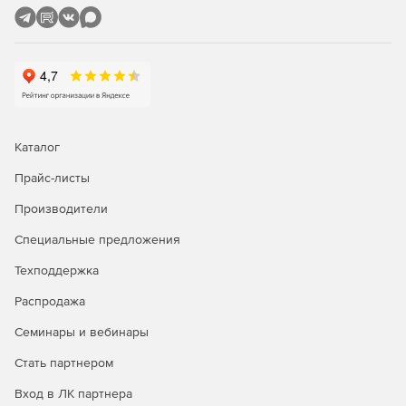
компьютеров из режима сна (технология Wake On
LAN).
Удаленная настройка имен компьютеров, IP-адресов,
параметров функции контроля учетных записей,
брандмауэра.
Полнофункциональное удаленное управление
Каталог
Windows WMI с помощью графического интерфейса.
Прайс-листы
Удаленное восстановление ключей продуктов.
Производители
Удобный интерфейс для управления несколькими
Специальные предложения
доменами и рабочими группами.
Техподдержка
Задачи администрирования можно выполнять
одновременно на множестве компьютеров.
Распродажа
Семинары и вебинары
Мастер настройки для быстрого начала работы.
Стать партнером
Одна лицензия ИТ-администратора для
неограниченного числа управляемых доменов,
Вход в ЛК партнера
серверов и рабочих станций.