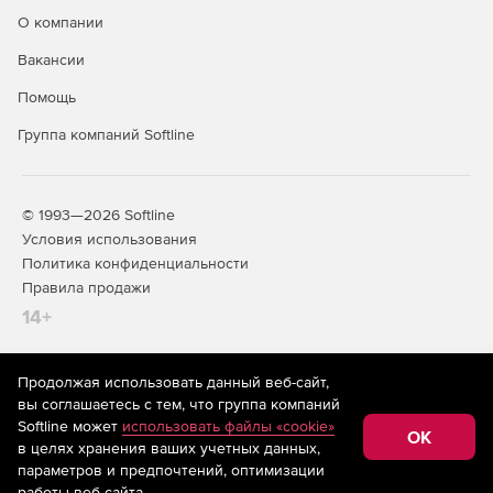
О компании
Доступно по единой цене на 5 языках: английском,
Вакансии
испанском, итальянском, немецком и французском.
Помощь
Группа компаний Softline
© 1993—2026 Softline
Условия использования
Политика конфиденциальности
Правила продажи
14+
Продолжая использовать данный веб-сайт,
На информационном ресурсе store.softline.ru применяются
вы соглашаетесь с тем, что группа компаний
рекомендательные технологии
(информационные технологии
Softline может
использовать файлы «cookie»
предоставления информации на основе сбора,
OK
в целях хранения ваших учетных данных,
систематизации и анализа сведений, относящихся к
предпочтениям пользователей сети «Интернет»,
параметров и предпочтений, оптимизации
находящихся на территории Российской Федерации)
работы веб-сайта.