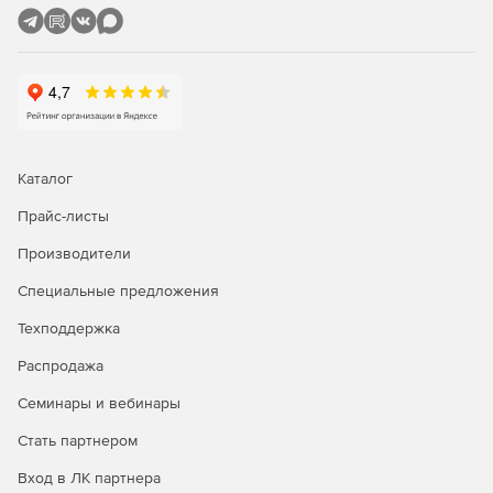
компьютеров из режима сна (технология Wake On
LAN).
Удаленная настройка имен компьютеров, IP-адресов,
параметров функции контроля учетных записей,
брандмауэра.
Полнофункциональное удаленное управление
Каталог
Windows WMI с помощью графического интерфейса.
Прайс-листы
Удаленное восстановление ключей продуктов.
Производители
Удобный интерфейс для управления несколькими
Специальные предложения
доменами и рабочими группами.
Техподдержка
Задачи администрирования можно выполнять
одновременно на множестве компьютеров.
Распродажа
Семинары и вебинары
Мастер настройки для быстрого начала работы.
Стать партнером
Одна лицензия ИТ-администратора для
неограниченного числа управляемых доменов,
Вход в ЛК партнера
серверов и рабочих станций.