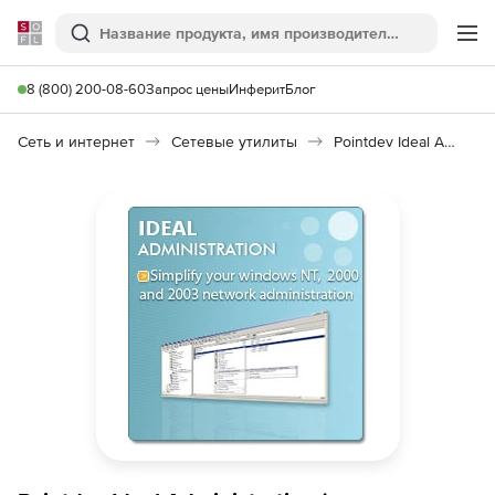
Softline
Поиск
Ме
8 (800) 200-08-60
Запрос цены
Инферит
Блог
Сеть и интернет
Сетевые утилиты
Pointdev Ideal Administration