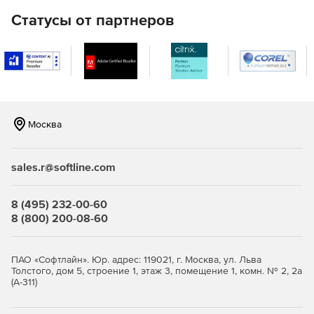
Полный набор HTML-отчетов для доменов Active
Статусы от партнеров
Directory.
Мгновенная очистка Active Directory (от устаревших
объектов).
Восстановление недавно удаленных объектов Active
Directory.
Москва
Эффективные инструменты Active Directory для
просмотра, редактирования и поиска.
sales.r@softline.com
Управление объектами групповой политики (GPO).
8 (495) 232-00-60
Автоматическая и плановая инвентаризация систем с
8 (800) 200-08-60
ОС Windows с экспортом данных в HTML, CSV, БД
Microsoft Access и Microsoft SQL.
ПАО «Софтлайн». Юр. адрес: 119021, г. Москва, ул. Льва
Средства миграции Windows Active Directory между
Толстого, дом 5, строение 1, этаж 3, помещение 1, комн. № 2, 2а
доменами и серверами.
(А-311)
Автоматический и запланированный вывод