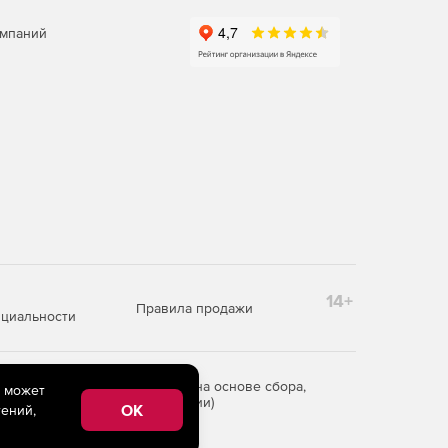
омпаний
14+
Правила продажи
циальности
редоставления информации на основе сбора,
e может
рритории Российской Федерации)
OK
ений,