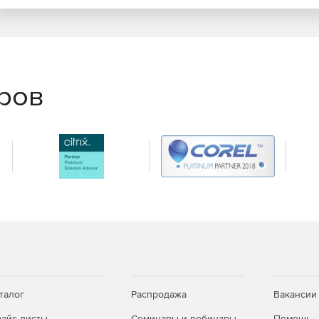
еров
талог
Распродажа
Вакансии
айс-листы
Семинары и вебинары
Помощь