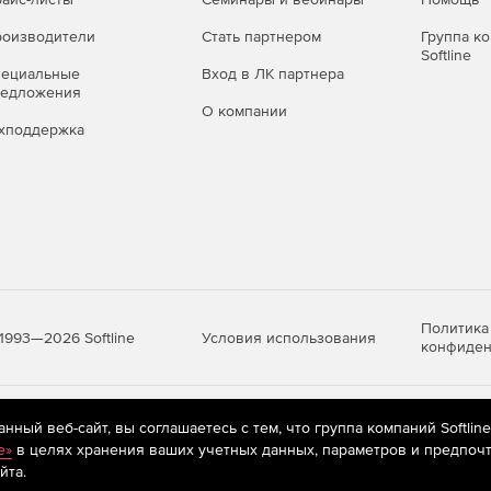
оизводители
Стать партнером
Группа к
Softline
пециальные
Вход в ЛК партнера
редложения
О компании
хподдержка
Политика
Условия использования
1993—2026 Softline
конфиден
яются
рекомендательные технологии
(информационные технологии п
ный веб-сайт, вы соглашаетесь с тем, что группа компаний Softlin
предпочтениям пользователей сети «Интернет», находящихся на те
e»
в целях хранения ваших учетных данных, параметров и предпочт
йта.