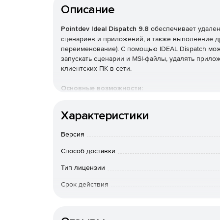
Описание
Pointdev Ideal Dispatch 9.8
обеспечивает удален
сценариев и приложений, а также выполнение д
переименование). С помощью IDEAL Dispatch мо
запускать сценарии и MSI-файлы, удалять прилож
клиентских ПК в сети.
Основные возможности:
Управление рабочими группами Windows и раз
Характеристики
Развертывание и установка любых пакетов: 
Версия
Способ доставки
Установщик исправлений Windows.
Тип лицензии
Удаленное удаление программного обеспече
Срок действия
Удаленное управление сценариями.
Тип организации
Удаленное включение рабочих станций Wake