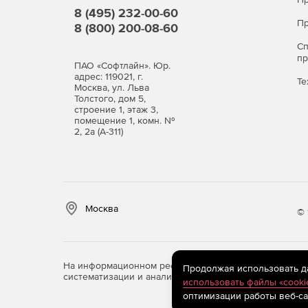
8 (495) 232-00-60
Пр
8 (800) 200-08-60
С
п
ПАО «Софтлайн». Юр.
адрес: 119021, г.
Те
Москва, ул. Льва
Толстого, дом 5,
строение 1, этаж 3,
помещение 1, комн. №
2, 2а (А-311)
Москва
© 
На информационном ресурсе store.softline.ru примен
Продолжая использовать дан
систематизации и анализа сведений, относящихся к 
использовать файлы «cooki
оптимизации работы веб-са