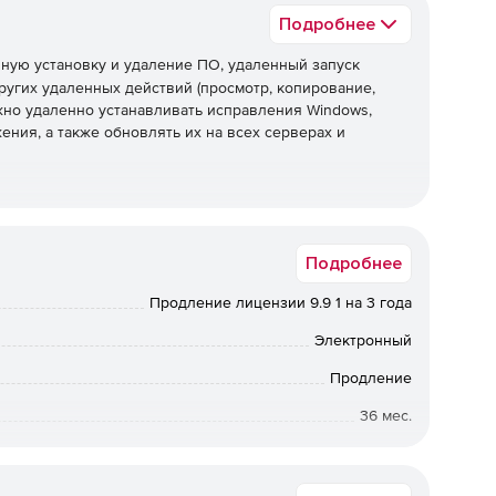
Подробнее
ную установку и удаление ПО, удаленный запуск
ругих удаленных действий (просмотр, копирование,
жно удаленно устанавливать исправления Windows,
ения, а также обновлять их на всех серверах и
вертывание Active Directory.
Подробнее
EXE/COM/MSI.
Продление лицензии 9.9 1 на 3 года
Электронный
Продление
ния в автоматическом режиме.
36 мес.
Коммерческая
 On Lan перед развертыванием.