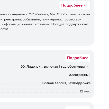
Подробнее
ими станциями с ОС Windows, Mac OS X и Linux, а также
, реестрами, событиями, принтерами, процессами,
 и информационными системами. Продукт поддерживает
ndows.
и и рабочими группами.
Подробнее
ением Windows, Mac OS X и Linux.
90. Лицензия, включая 1 год обслуживания
ьютерами с Windows за пределами корпоративной сети.
Электронный
й доступ к экрану с конечным пользователем в ходе
Полная версия, Техподдержка
12 мес.
енных агентов управления.
Коммерческая
 рабочими станциями с ОС Windows.