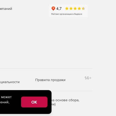
омпаний
14+
Правила продажи
циальности
e может
редоставления информации на основе сбора,
OK
ений,
рритории Российской Федерации)