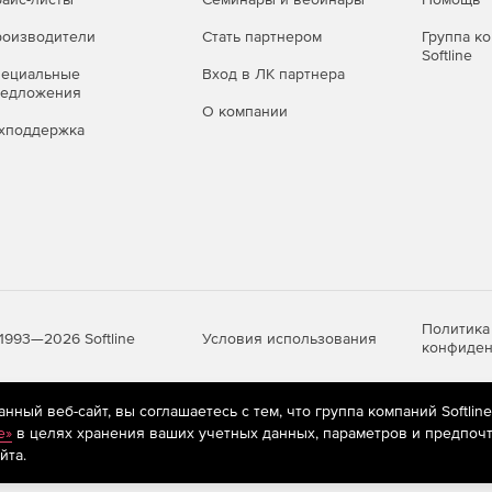
оизводители
Стать партнером
Группа к
Softline
пециальные
Вход в ЛК партнера
редложения
О компании
хподдержка
Политика
Условия использования
1993—2026 Softline
конфиден
ный веб-сайт, вы соглашаетесь с тем, что группа компаний Softlin
яются
рекомендательные технологии
(информационные технологии п
e»
в целях хранения ваших учетных данных, параметров и предпочт
предпочтениям пользователей сети «Интернет», находящихся на те
йта.