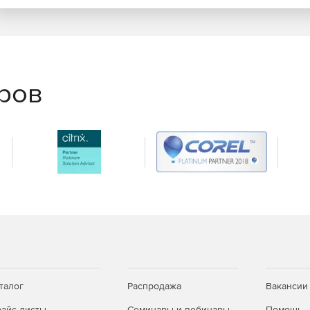
еров
талог
Распродажа
Вакансии
айс-листы
Семинары и вебинары
Помощь