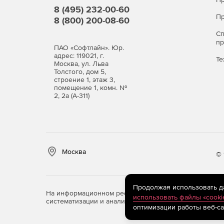
8 (495) 232-00-60
Пр
8 (800) 200-08-60
С
п
ПАО «Софтлайн». Юр.
адрес: 119021, г.
Те
Москва, ул. Льва
Толстого, дом 5,
строение 1, этаж 3,
помещение 1, комн. №
2, 2а (А-311)
Москва
© 
Продолжая использовать дан
На информационном ресурсе store.softline.ru примен
использовать файлы «cooki
систематизации и анализа сведений, относящихся к 
оптимизации работы веб-са