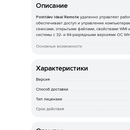
Описание
Pointdev Ideal Remote
удаленно управляет рабоч
обеспечивает доступ и управление компьютерами
сеансами, открытыми файлами, свойствами WMI
системы с 32- и 64-разрядными версиями ОС Wi
Основные возможности
Удобный интерфейс для управления доменам
Характеристики
Удаленное управление системами под управл
Версия
Удаленное управление через Интернет комп
Способ доставки
Чат, снимки экрана, передача файлов и общи
Тип лицензии
сеансов удаленного управления.
Срок действия
Автоматическая установка и настройка удал
Тип организации
Средства удаленного управления серверами