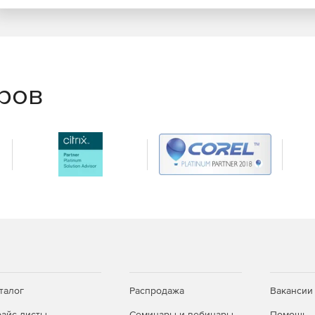
еров
талог
Распродажа
Вакансии
айс-листы
Семинары и вебинары
Помощь