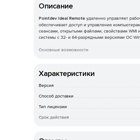
Описание
Pointdev Ideal Remote
удаленно управляет рабоч
обеспечивает доступ и управление компьютерами
сеансами, открытыми файлами, свойствами WMI
системы с 32- и 64-разрядными версиями ОС Wi
Основные возможности
Удобный интерфейс для управления доменам
Характеристики
Удаленное управление системами под управл
Версия
Удаленное управление через Интернет комп
Способ доставки
Чат, снимки экрана, передача файлов и общи
Тип лицензии
сеансов удаленного управления.
Срок действия
Автоматическая установка и настройка удал
Тип организации
Средства удаленного управления серверами