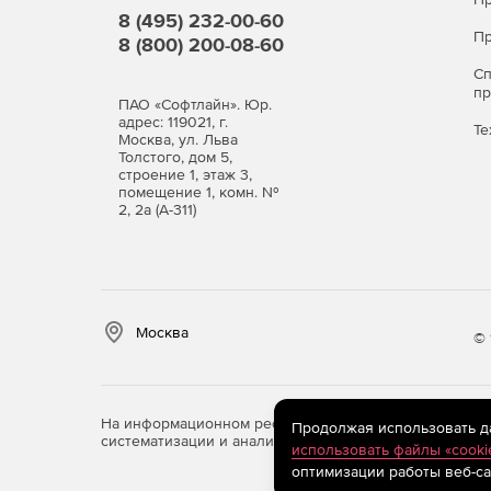
8 (495) 232-00-60
Пр
8 (800) 200-08-60
С
п
ПАО «Софтлайн». Юр.
адрес: 119021, г.
Те
Москва, ул. Льва
Толстого, дом 5,
строение 1, этаж 3,
помещение 1, комн. №
2, 2а (А-311)
Москва
© 
На информационном ресурсе store.softline.ru примен
Продолжая использовать дан
систематизации и анализа сведений, относящихся к 
использовать файлы «cooki
оптимизации работы веб-са