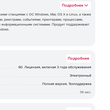
Подробнее
ими станциями с ОС Windows, Mac OS X и Linux, а также
, реестрами, событиями, принтерами, процессами,
 и информационными системами. Продукт поддерживает
ndows.
и и рабочими группами.
Подробнее
ением Windows, Mac OS X и Linux.
90. Лицензия, включая 3 года обслуживания
ьютерами с Windows за пределами корпоративной сети.
Электронный
й доступ к экрану с конечным пользователем в ходе
Полная версия, Техподдержка
36 мес.
енных агентов управления.
Коммерческая
 рабочими станциями с ОС Windows.