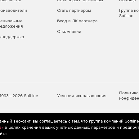
оизводители
Стать партнером
Группа к
Softline
пециальные
Вход в ЛК партнера
редложения
О компании
хподдержка
Политика
Условия использования
1993—2026 Softline
конфиден
яются
рекомендательные технологии
(информационные технологии п
ный веб-сайт, вы соглашаетесь с тем, что группа компаний Softlin
предпочтениям пользователей сети «Интернет», находящихся на те
e»
в целях хранения ваших учетных данных, параметров и предпочт
йта.