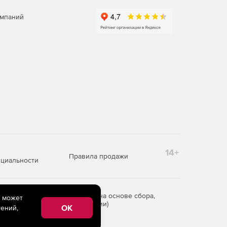
омпаний
14+
Правила продажи
циальности
редоставления информации на основе сбора,
e может
рритории Российской Федерации)
OK
ений,