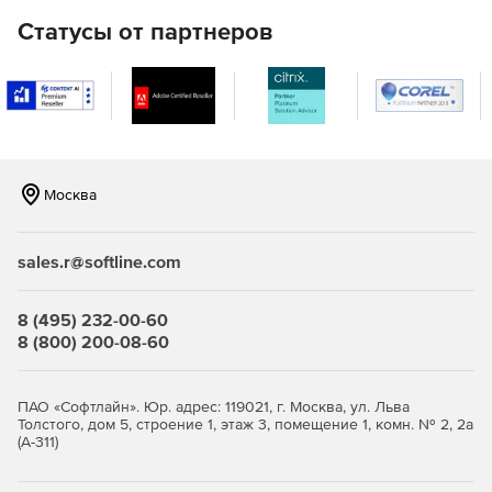
LAN).
Статусы от партнеров
Удаленная настройка имен компьютеров, IP-адресов,
параметров функции контроля учетных записей,
брандмауэра.
Полнофункциональное удаленное управление
Windows WMI с помощью графического интерфейса.
Москва
Удаленное управление реестром 32- и 64-разрядных
систем.
sales.r@softline.com
Удаленное выполнение команд в командной строке
на нескольких компьютерах.
8 (495) 232-00-60
8 (800) 200-08-60
Мастер настройки для быстрого начала работы.
Одна лицензия ИТ-администратора для
ПАО «Софтлайн». Юр. адрес: 119021, г. Москва, ул. Льва
неограниченного числа управляемых доменов,
Толстого, дом 5, строение 1, этаж 3, помещение 1, комн. № 2, 2а
серверов и рабочих станций.
(А-311)
Доступно по единой цене на 5 языках: английском,