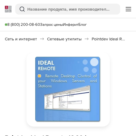
Softline
Поиск
Ме
8 (800) 200-08-60
Запрос цены
Инферит
Блог
Сеть и интернет
Сетевые утилиты
Pointdev Ideal Remote