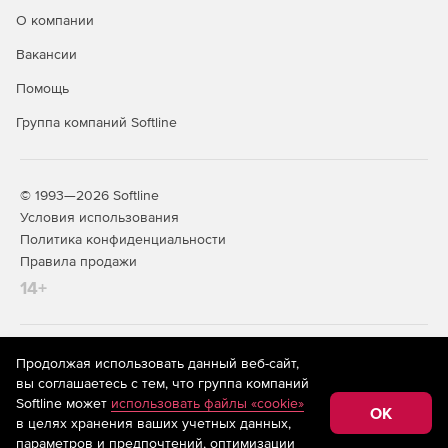
О компании
Вакансии
Помощь
Группа компаний Softline
© 1993—2026 Softline
Условия использования
Политика конфиденциальности
Правила продажи
14+
На информационном ресурсе store.softline.ru применяются
Продолжая использовать данный веб-сайт,
рекомендательные технологии
(информационные технологии
вы соглашаетесь с тем, что группа компаний
предоставления информации на основе сбора,
Softline может
использовать файлы «cookie»
систематизации и анализа сведений, относящихся к
OK
в целях хранения ваших учетных данных,
предпочтениям пользователей сети «Интернет»,
находящихся на территории Российской Федерации)
параметров и предпочтений, оптимизации