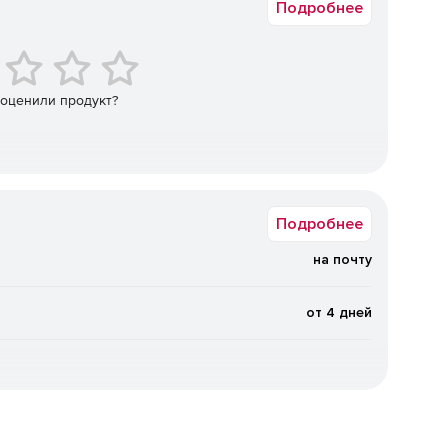
Подробнее
сетевого соединения между серверами.
ти используются файлы CSV (их можно вручную
 оценили продукт?
для файлов, каталогов и общих папок.
н при сохранении профилей (локальные или
Подробнее
на почту
из командной строки.
от 4 дней