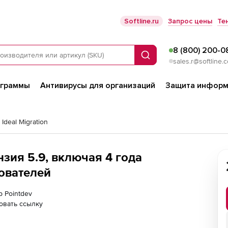
Softline.ru
Запрос цены
Те
8 (800) 200-0
Поиск
sales.r@softline.
ограммы
Антивирусы для организаций
Защита информ
 Ideal Migration
ензия 5.9, включая 4 года
ователей
р Pointdev
овать ссылку