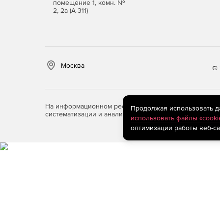
помещение 1, комн. №
2, 2а (А-311)
Москва
© 
На информационном ресурсе store.softline.ru примен
Продолжая использовать дан
систематизации и анализа сведений, относящихся к 
использовать файлы «cooki
оптимизации работы веб-са