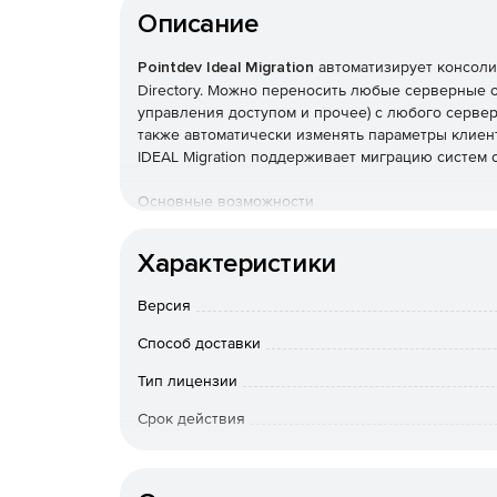
Описание
Pointdev Ideal Migration
автоматизирует консоли
Directory. Можно переносить любые серверные о
управления доступом и прочее) с любого сервера
также автоматически изменять параметры клиен
IDEAL Migration поддерживает миграцию систем с
Основные возможности
Полнофункциональная миграция доменов Windo
Характеристики
Полнофункциональная консолидация доменов 
Версия
Способ доставки
Миграция доменов Windows Small Business Ser
Тип лицензии
Миграция может выполняться с доверенными 
Срок действия
Миграция паролей пользователей с доверен
Тип организации
Управление атрибутами SID History.