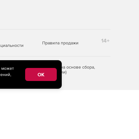
14+
Правила продажи
циальности
редоставления информации на основе сбора,
e может
рритории Российской Федерации)
OK
ений,