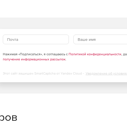
Нажимая «Подписаться», я соглашаюсь с
Политикой конфиденциальности
, д
получение информационных рассылок
.
Этот сайт защищен SmartCaptcha от Yandex Cloud -
Уведомление об условия
еров