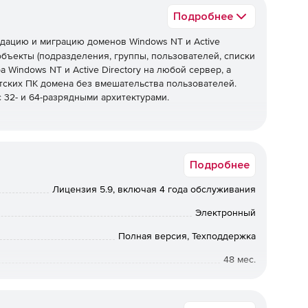
Подробнее
дацию и миграцию доменов Windows NT и Active
бъекты (подразделения, группы, пользователей, списки
 Windows NT и Active Directory на любой сервер, а
тских ПК домена без вмешательства пользователей.
 32- и 64-разрядными архитектурами.
ws NT и Active Directory.
Подробнее
Windows NT и Active Directory.
Лицензия 5.9, включая 4 года обслуживания
ver (SBS).
Электронный
Полная версия, Техподдержка
отношениями, так и без них.
48 мес.
ными отношениями или без них.
Коммерческая