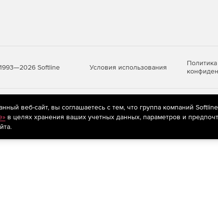
Политика
Условия использования
1993—2026 Softline
конфиден
яются
рекомендательные технологии
(информационные технологии п
ный веб-сайт, вы соглашаетесь с тем, что группа компаний Softlin
предпочтениям пользователей сети «Интернет», находящихся на те
e»
в целях хранения ваших учетных данных, параметров и предпочт
йта.