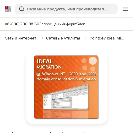
Softline
Поиск
Ме
8 (800) 200-08-60
Запрос цены
Инферит
Блог
Сеть и интернет
Сетевые утилиты
Pointdev Ideal Migration