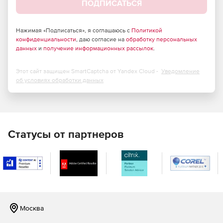
ПОДПИСАТЬСЯ
отношениями, так и без них.
Миграция паролей пользователей с доверенными
Нажимая «Подписаться», я соглашаюсь с
Политикой
отношениями или без них.
конфиденциальности
, даю согласие на
обработку персональных
данных
и
получение информационных рассылок
.
Управление атрибутами SID History.
Этот сайт защищен SmartCaptcha от Yandex Cloud -
Уведомление
Миграция может выполнять при отсутствии сетевого
об условиях обработки данных
соединения между серверами.
При миграции объектов для большей гибкости
используются файлы CSV (их можно вручную
модифицировать перед импортом).
Статусы от партнеров
Автоматический перенос прав доступа (ACL) для
файлов, каталогов и общих папок.
Миграция клиентских станций в новый домен при
сохранении профилей (локальные или роуминговые
профили).
Москва
Сохранение проектов миграции.