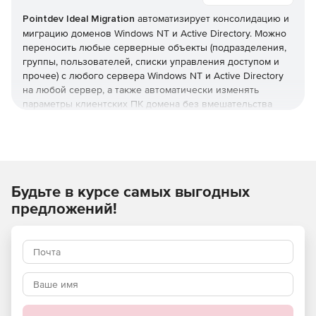
Pointdev Ideal Migration
автоматизирует консолидацию и
миграцию доменов Windows NT и Active Directory. Можно
переносить любые серверные объекты (подразделения,
группы, пользователей, списки управления доступом и
прочее) с любого сервера Windows NT и Active Directory
на любой сервер, а также автоматически изменять
параметры клиентских ПК домена без вмешательства
пользователей. IDEAL Migration поддерживает миграцию
систем с 32- и 64-разрядными архитектурами.
Основные возможности
Будьте в курсе самых выгодных
Полнофункциональная миграция доменов Windows NT
и Active Directory.
предложений!
Полнофункциональная консолидация доменов
Windows NT и Active Directory.
Миграция доменов Windows Small Business Server
(SBS).
Миграция может выполняться с доверенными