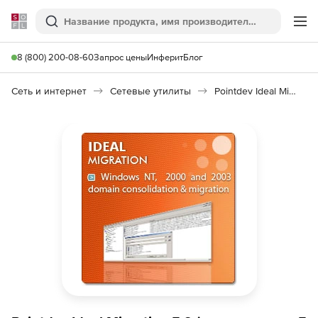
Softline
Поиск
Ме
8 (800) 200-08-60
Запрос цены
Инферит
Блог
Сеть и интернет
Сетевые утилиты
Pointdev Ideal Migration