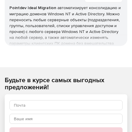
Pointdev Ideal Migration
автоматизирует консолидацию и
миграцию доменов Windows NT и Active Directory. Можно
переносить любые серверные объекты (подразделения,
группы, пользователей, списки управления доступом и
прочее) с любого сервера Windows NT и Active Directory
на любой сервер, а также автоматически изменять
параметры клиентских ПК домена без вмешательства
пользователей. IDEAL Migration поддерживает миграцию
систем с 32- и 64-разрядными архитектурами.
Основные возможности
Будьте в курсе самых выгодных
Полнофункциональная миграция доменов Windows NT
и Active Directory.
предложений!
Полнофункциональная консолидация доменов
Windows NT и Active Directory.
Миграция доменов Windows Small Business Server
(SBS).
Миграция может выполняться с доверенными