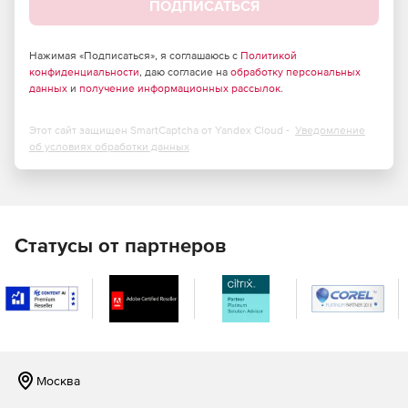
ПОДПИСАТЬСЯ
отношениями, так и без них.
Миграция паролей пользователей с доверенными
Нажимая «Подписаться», я соглашаюсь с
Политикой
отношениями или без них.
конфиденциальности
, даю согласие на
обработку персональных
данных
и
получение информационных рассылок
.
Управление атрибутами SID History.
Этот сайт защищен SmartCaptcha от Yandex Cloud -
Уведомление
Миграция может выполнять при отсутствии сетевого
об условиях обработки данных
соединения между серверами.
При миграции объектов для большей гибкости
используются файлы CSV (их можно вручную
модифицировать перед импортом).
Статусы от партнеров
Автоматический перенос прав доступа (ACL) для
файлов, каталогов и общих папок.
Миграция клиентских станций в новый домен при
сохранении профилей (локальные или роуминговые
профили).
Москва
Сохранение проектов миграции.