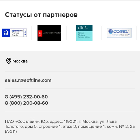
При миграции объектов для большей гибкости
Статусы от партнеров
используются файлы CSV (их можно вручную
модифицировать перед импортом).
Автоматический перенос прав доступа (ACL) для
файлов, каталогов и общих папок.
Миграция клиентских станций в новый домен при
сохранении профилей (локальные или роуминговые
Москва
профили).
Сохранение проектов миграции.
sales.r@softline.com
Запуск проектом миграции по расписанию и из
8 (495) 232-00-60
командной строки.
8 (800) 200-08-60
ПАО «Софтлайн». Юр. адрес: 119021, г. Москва, ул. Льва
Толстого, дом 5, строение 1, этаж 3, помещение 1, комн. № 2, 2а
(А-311)