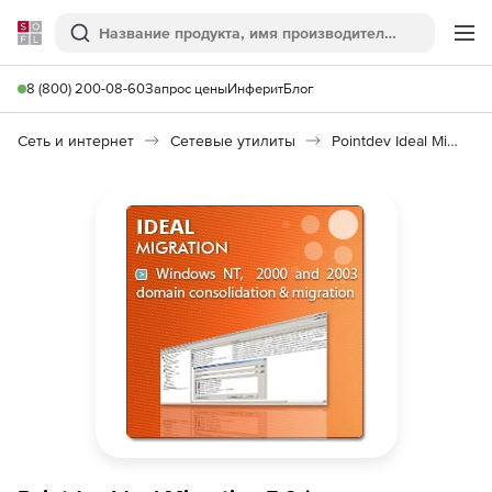
Softline
Поиск
Ме
8 (800) 200-08-60
Запрос цены
Инферит
Блог
Сеть и интернет
Сетевые утилиты
Pointdev Ideal Migration