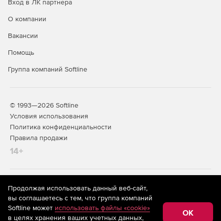
Вход в ЛК партнера
О компании
Вакансии
Помощь
Группа компаний Softline
© 1993—2026 Softline
Условия использования
Политика конфиденциальности
Правила продажи
14+
На информационном ресурсе store.softline.ru применяются
Продолжая использовать данный веб-сайт,
рекомендательные технологии
(информационные технологии
вы соглашаетесь с тем, что группа компаний
предоставления информации на основе сбора,
Softline может
использовать файлы «cookie»
систематизации и анализа сведений, относящихся к
OK
в целях хранения ваших учетных данных,
предпочтениям пользователей сети «Интернет»,