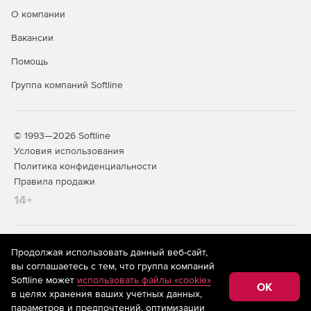
О компании
Вакансии
Помощь
Группа компаний Softline
© 1993—2026 Softline
Условия использования
Политика конфиденциальности
Правила продажи
14+
На информационном ресурсе store.softline.ru применяются
Продолжая использовать данный веб-сайт,
рекомендательные технологии
(информационные технологии
вы соглашаетесь с тем, что группа компаний
предоставления информации на основе сбора,
Softline может
использовать файлы «cookie»
систематизации и анализа сведений, относящихся к
OK
в целях хранения ваших учетных данных,
предпочтениям пользователей сети «Интернет»,
находящихся на территории Российской Федерации)
параметров и предпочтений, оптимизации