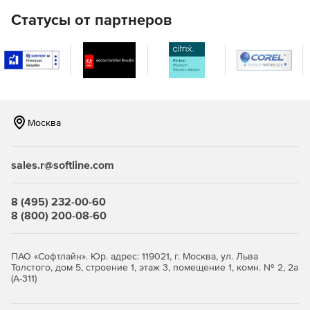
LAN).
Статусы от партнеров
Удаленная настройка имен компьютеров, IP-адресов,
параметров функции контроля учетных записей,
брандмауэра.
Полнофункциональное удаленное управление
Windows WMI с помощью графического интерфейса.
Москва
Удаленное управление реестром 32- и 64-разрядных
систем.
sales.r@softline.com
Удаленное выполнение команд в командной строке
на нескольких компьютерах.
8 (495) 232-00-60
8 (800) 200-08-60
Мастер настройки для быстрого начала работы.
Одна лицензия ИТ-администратора для
ПАО «Софтлайн». Юр. адрес: 119021, г. Москва, ул. Льва
неограниченного числа управляемых доменов,
Толстого, дом 5, строение 1, этаж 3, помещение 1, комн. № 2, 2а
серверов и рабочих станций.
(А-311)
Доступно по единой цене на 5 языках: английском,