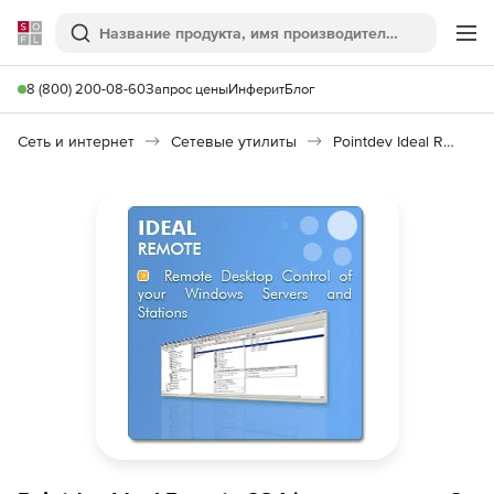
Softline
Поиск
Ме
8 (800) 200-08-60
Запрос цены
Инферит
Блог
Сеть и интернет
Сетевые утилиты
Pointdev Ideal Remote