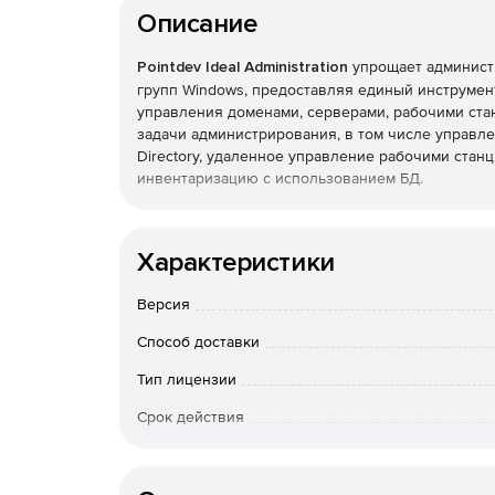
Описание
Pointdev Ideal Administration
упрощает администр
групп Windows, предоставляя единый инструме
управления доменами, серверами, рабочими ста
задачи администрирования, в том числе управлен
Directory, удаленное управление рабочими станц
инвентаризацию с использованием БД.
Основные функции:
Характеристики
Полнофункциональное централизованное адми
рабочих групп Windows.
Версия
Удаленное управление системами под управл
Способ доставки
Тип лицензии
Удаленное управление через Интернет комп
Срок действия
Чат, снимки экрана, передача файлов и общи
Тип организации
сеансов удаленного управления.