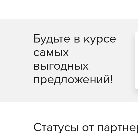
Полнофункциональное удаленное управлени
Удаленное восстановление ключей продукто
Будьте в курсе
Удобный интерфейс для управления несколь
самых
Задачи администрирования можно выполнят
выгодных
Мастер настройки для быстрого начала работ
предложений!
Одна лицензия ИТ-администратора для неог
рабочих станций.
Доступно по единой цене на 5 языках: англи
французском.
Статусы от партн