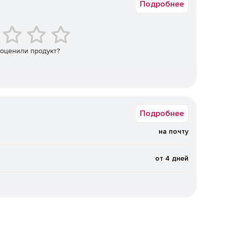
Подробнее
енных агентов управления.
ve Directory.
ревших объектов).
 оценили продукт?
Active Directory.
ля просмотра, редактирования и поиска.
Подробнее
GPO).
на почту
систем с ОС Windows с экспортом данных в HTML, CSV,
от 4 дней
 между доменами и серверами.
мпьютеров из режима сна (технология Wake On LAN).
дресов, параметров функции контроля учетных записей,