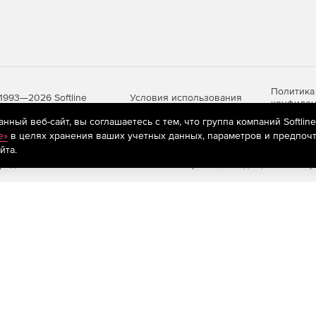
Политика
Условия использования
1993—2026 Softline
конфиден
ный веб-сайт, вы соглашаетесь с тем, что группа компаний Softlin
e»
в целях хранения ваших учетных данных, параметров и предпочт
йта.
яются
рекомендательные технологии
(информационные технологии п
предпочтениям пользователей сети «Интернет», находящихся на те