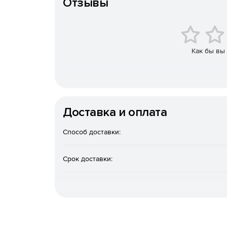
Отзывы
Автоматическая установка и настройка удал
Полный набор HTML-отчетов для доменов Acti
Мгновенная очистка Active Directory (от уста
Как бы вы
Восстановление недавно удаленных объектов 
Эффективные инструменты Active Directory д
Доставка и оплата
Управление объектами групповой политики (
Способ доставки:
Автоматическая и плановая инвентаризация 
БД Microsoft Access и Microsoft SQL.
Срок доставки:
Средства миграции Windows Active Directory
Автоматический и запланированный вывод ко
Удаленная настройка имен компьютеров, IP-а
брандмауэра.