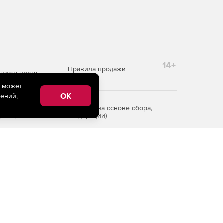
14+
Правила продажи
циальности
e может
OK
ений,
редоставления информации на основе сбора,
рритории Российской Федерации)