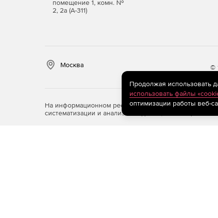
помещение 1, комн. №
2, 2а (А-311)
Москва
© 
Продолжая использовать дан
использовать файлы «cooki
оптимизации работы веб-са
На информационном ресурсе store.softline.ru примен
систематизации и анализа сведений, относящихся к 