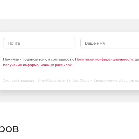
е Windows WMI с помощью графического интерфейса.
в.
кими доменами и рабочими группами.
ь одновременно на множестве компьютеров.
Нажимая «Подписаться», я соглашаюсь с
Политикой конфиденциальности
, д
получение информационных рассылок
.
ы.
Этот сайт защищен SmartCaptcha от Yandex Cloud -
Уведомление об условия
раниченного числа управляемых доменов, серверов и
йском, испанском, итальянском, немецком и
еров