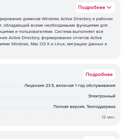
Подробнее
ирование доменов Windows Active Directory и рабочих
нт, обладающий всеми необходимыми функциями для
нциями и пользователями. Система выполняет все
ие Active Directory, формирование отчетов Active
иями Windows, Mac OS X и Linux, миграцию данных и
Подробнее
нистрирование нескольких доменов Active Directory и
Лицензия 23.5, включая 1 год обслуживания
ением Windows, Mac OS X и Linux.
Электронный
Полная версия, Техподдержка
ьютерами с Windows за пределами корпоративной сети.
12 мес.
й доступ к экрану с конечным пользователем в ходе
Коммерческая