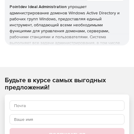
Pointdev Ideal Administration
упрощает
администрирование доменов Windows Active Directory и
рабочих групп Windows, предоставляя единый
инструмент, обладающий всеми необходимыми
функциями для управления доменами, серверами,
рабочими станциями и пользователями. Система
выполняет все задачи администрирования, в том числе
управление Active Directory, формирование отчетов Active
Directory, удаленное управление рабочими станциями
Windows, Mac OS X и Linux, миграцию данных и
инвентаризацию с использованием БД.
Будьте в курсе самых выгодных
Основные функции:
предложений!
Полнофункциональное централизованное
администрирование нескольких доменов Active
Directory и рабочих групп Windows.
Удаленное управление системами под управлением
Windows, Mac OS X и Linux.
Удаленное управление через Интернет