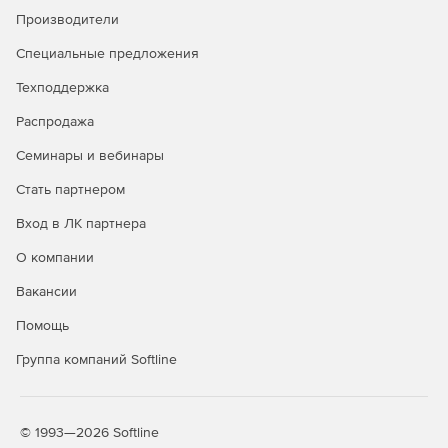
Производители
доменами и рабочими группами.
Специальные предложения
Задачи администрирования можно выполнять
одновременно на множестве компьютеров.
Техподдержка
Мастер настройки для быстрого начала работы.
Распродажа
Семинары и вебинары
Одна лицензия ИТ-администратора для
неограниченного числа управляемых доменов,
Стать партнером
серверов и рабочих станций.
Вход в ЛК партнера
Доступно по единой цене на 5 языках: английском,
О компании
испанском, итальянском, немецком и французском.
Вакансии
Помощь
Группа компаний Softline
© 1993—2026 Softline