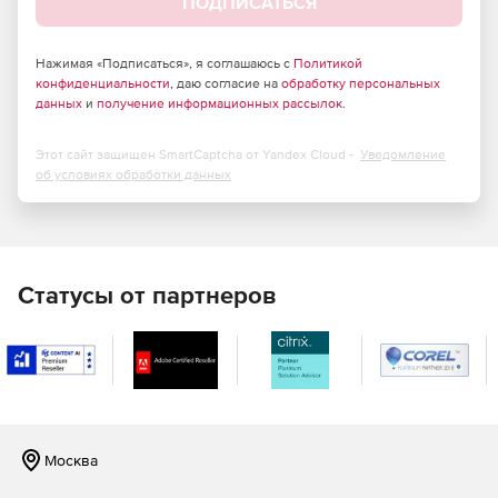
ПОДПИСАТЬСЯ
компьютерами с Windows за пределами
корпоративной сети.
Нажимая «Подписаться», я соглашаюсь с
Политикой
Чат, снимки экрана, передача файлов и общий доступ
конфиденциальности
, даю согласие на
обработку персональных
данных
и
получение информационных рассылок
.
к экрану с конечным пользователем в ходе сеансов
удаленного управления.
Этот сайт защищен SmartCaptcha от Yandex Cloud -
Уведомление
Автоматическая установка и настройка удаленных
об условиях обработки данных
агентов управления.
Полный набор HTML-отчетов для доменов Active
Directory.
Статусы от партнеров
Мгновенная очистка Active Directory (от устаревших
объектов).
Восстановление недавно удаленных объектов Active
Directory.
Эффективные инструменты Active Directory для
Москва
просмотра, редактирования и поиска.