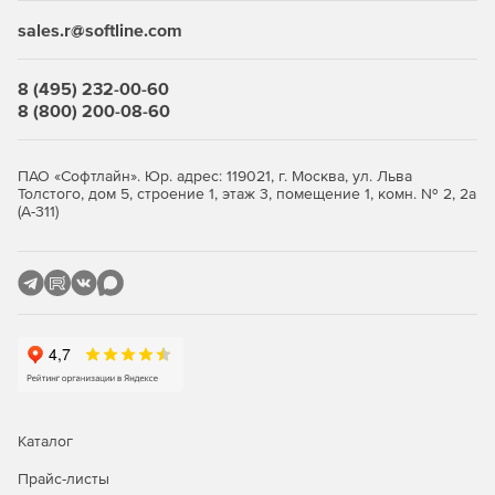
Управление объектами групповой политики (GPO).
sales.r@softline.com
Автоматическая и плановая инвентаризация систем с
ОС Windows с экспортом данных в HTML, CSV, БД
8 (495) 232-00-60
Microsoft Access и Microsoft SQL.
8 (800) 200-08-60
Средства миграции Windows Active Directory между
доменами и серверами.
ПАО «Софтлайн». Юр. адрес: 119021, г. Москва, ул. Льва
Толстого, дом 5, строение 1, этаж 3, помещение 1, комн. № 2, 2а
Автоматический и запланированный вывод
(А-311)
компьютеров из режима сна (технология Wake On
LAN).
Удаленная настройка имен компьютеров, IP-адресов,
параметров функции контроля учетных записей,
брандмауэра.
Полнофункциональное удаленное управление
Windows WMI с помощью графического интерфейса.
Каталог
Удаленное восстановление ключей продуктов.
Прайс-листы
Удобный интерфейс для управления несколькими