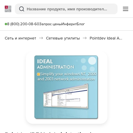
Softline
Поиск
Ме
8 (800) 200-08-60
Запрос цены
Инферит
Блог
Сеть и интернет
Сетевые утилиты
Pointdev Ideal Administration