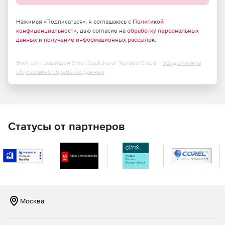
компьютерами с Windows за пределами
корпоративной сети.
Нажимая «Подписаться», я соглашаюсь с
Политикой
Чат, снимки экрана, передача файлов и общий доступ
конфиденциальности
, даю согласие на
обработку персональных
данных
и
получение информационных рассылок
.
к экрану с конечным пользователем в ходе сеансов
удаленного управления.
Этот сайт защищен SmartCaptcha от Yandex Cloud -
Уведомление
Автоматическая установка и настройка удаленных
об условиях обработки данных
агентов управления.
Полный набор HTML-отчетов для доменов Active
Directory.
Статусы от партнеров
Мгновенная очистка Active Directory (от устаревших
объектов).
Восстановление недавно удаленных объектов Active
Directory.
Эффективные инструменты Active Directory для
Москва
просмотра, редактирования и поиска.
Управление объектами групповой политики (GPO).