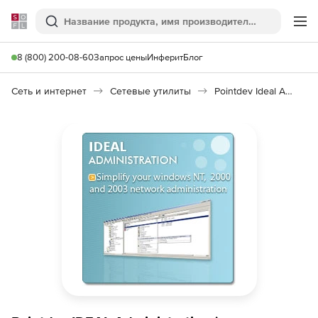
Softline
Поиск
Ме
8 (800) 200-08-60
Запрос цены
Инферит
Блог
Сеть и интернет
Сетевые утилиты
Pointdev Ideal Administration