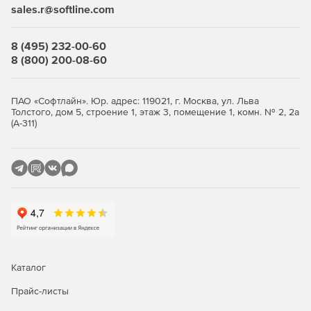
sales.r@softline.com
Автоматическая и плановая инвентаризация систем с
ОС Windows с экспортом данных в HTML, CSV, БД
8 (495) 232-00-60
Microsoft Access и Microsoft SQL.
8 (800) 200-08-60
Средства миграции Windows Active Directory между
доменами и серверами.
ПАО «Софтлайн». Юр. адрес: 119021, г. Москва, ул. Льва
Толстого, дом 5, строение 1, этаж 3, помещение 1, комн. № 2, 2а
Автоматический и запланированный вывод
(А-311)
компьютеров из режима сна (технология Wake On
LAN).
Удаленная настройка имен компьютеров, IP-адресов,
параметров функции контроля учетных записей,
брандмауэра.
Полнофункциональное удаленное управление
Windows WMI с помощью графического интерфейса.
Каталог
Удаленное восстановление ключей продуктов.
Прайс-листы
Удобный интерфейс для управления несколькими