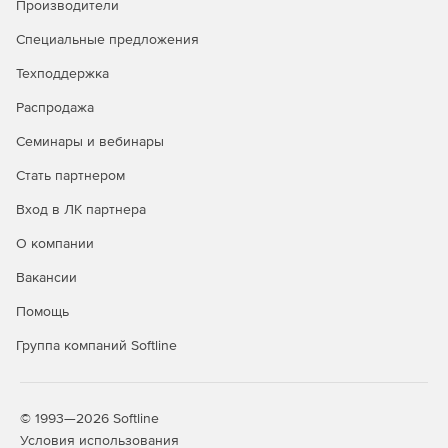
Производители
доменами и рабочими группами.
Специальные предложения
Задачи администрирования можно выполнять
одновременно на множестве компьютеров.
Техподдержка
Мастер настройки для быстрого начала работы.
Распродажа
Семинары и вебинары
Одна лицензия ИТ-администратора для
неограниченного числа управляемых доменов,
Стать партнером
серверов и рабочих станций.
Вход в ЛК партнера
Доступно по единой цене на 5 языках: английском,
О компании
испанском, итальянском, немецком и французском.
Вакансии
Помощь
Группа компаний Softline
© 1993—2026 Softline
Условия использования