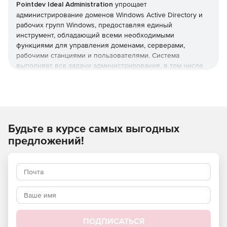
Pointdev Ideal Administration
упрощает
администрирование доменов Windows Active Directory и
рабочих групп Windows, предоставляя единый
инструмент, обладающий всеми необходимыми
функциями для управления доменами, серверами,
рабочими станциями и пользователями. Система
выполняет все задачи администрирования, в том числе
управление Active Directory, формирование отчетов Active
Directory, удаленное управление рабочими станциями
Windows, Mac OS X и Linux, миграцию данных и
инвентаризацию с использованием БД.
Будьте в курсе самых выгодных
Основные функции:
предложений!
Полнофункциональное централизованное
администрирование нескольких доменов Active
Directory и рабочих групп Windows.
Удаленное управление системами под управлением
Windows, Mac OS X и Linux.
Удаленное управление через Интернет
ПОДПИСАТЬСЯ