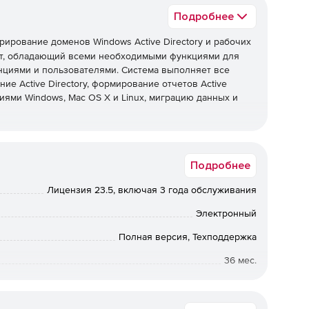
Подробнее
ирование доменов Windows Active Directory и рабочих
нт, обладающий всеми необходимыми функциями для
нциями и пользователями. Система выполняет все
ие Active Directory, формирование отчетов Active
иями Windows, Mac OS X и Linux, миграцию данных и
Подробнее
нистрирование нескольких доменов Active Directory и
Лицензия 23.5, включая 3 года обслуживания
ением Windows, Mac OS X и Linux.
Электронный
Полная версия, Техподдержка
ьютерами с Windows за пределами корпоративной сети.
36 мес.
й доступ к экрану с конечным пользователем в ходе
Коммерческая