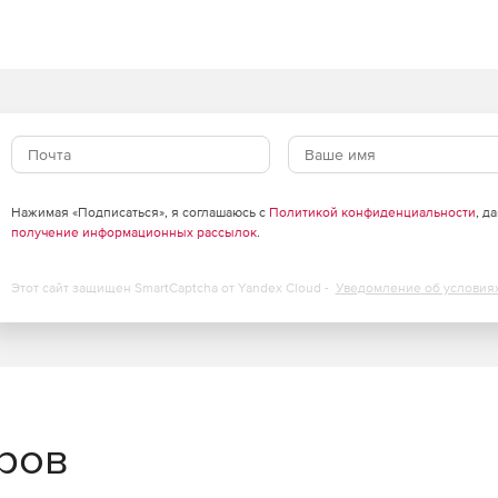
е Windows WMI с помощью графического интерфейса.
в.
кими доменами и рабочими группами.
ь одновременно на множестве компьютеров.
Нажимая «Подписаться», я соглашаюсь с
Политикой конфиденциальности
, д
получение информационных рассылок
.
ы.
Этот сайт защищен SmartCaptcha от Yandex Cloud -
Уведомление об условия
раниченного числа управляемых доменов, серверов и
йском, испанском, итальянском, немецком и
еров