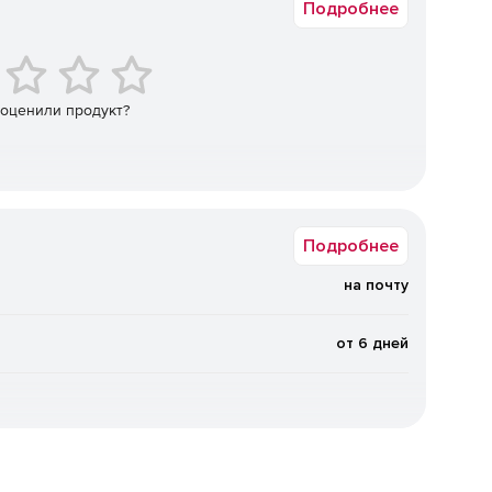
Подробнее
енных агентов управления.
ve Directory.
ревших объектов).
 оценили продукт?
Active Directory.
ля просмотра, редактирования и поиска.
Подробнее
GPO).
на почту
систем с ОС Windows с экспортом данных в HTML, CSV,
от 6 дней
 между доменами и серверами.
мпьютеров из режима сна (технология Wake On LAN).
дресов, параметров функции контроля учетных записей,