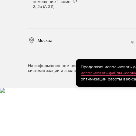
помещение 1, комн. №
2, 2а (А-311)
Москва
© 
На информационном ресурсе store.softline.ru примен
Продолжая использовать дан
систематизации и анализа сведений, относящихся к 
использовать файлы «cooki
оптимизации работы веб-са