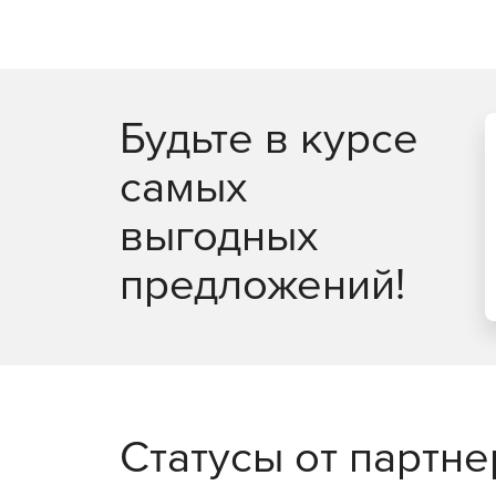
Полнофункциональное удаленное управлени
Удаленное восстановление ключей продукто
Будьте в курсе
Удобный интерфейс для управления несколь
самых
Задачи администрирования можно выполнят
выгодных
Мастер настройки для быстрого начала работ
предложений!
Одна лицензия ИТ-администратора для неог
рабочих станций.
Доступно по единой цене на 5 языках: англи
французском.
Статусы от партн