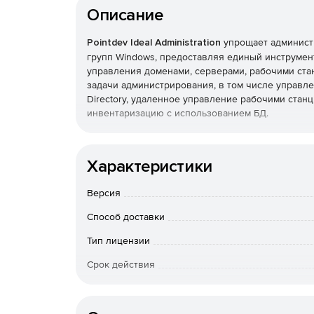
Описание
Pointdev Ideal Administration
упрощает администр
групп Windows, предоставляя единый инструме
управления доменами, серверами, рабочими ста
задачи администрирования, в том числе управлен
Directory, удаленное управление рабочими станц
инвентаризацию с использованием БД.
Основные функции:
Характеристики
Полнофункциональное централизованное адми
рабочих групп Windows.
Версия
Удаленное управление системами под управл
Способ доставки
Тип лицензии
Удаленное управление через Интернет комп
Срок действия
Чат, снимки экрана, передача файлов и общи
Тип организации
сеансов удаленного управления.