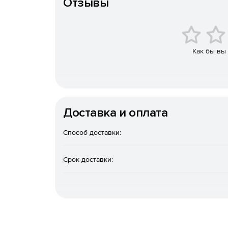
Отзывы
Автоматическая установка и настройка удал
Полный набор HTML-отчетов для доменов Acti
Мгновенная очистка Active Directory (от уста
Как бы вы
Восстановление недавно удаленных объектов 
Эффективные инструменты Active Directory д
Доставка и оплата
Управление объектами групповой политики (
Способ доставки:
Автоматическая и плановая инвентаризация 
БД Microsoft Access и Microsoft SQL.
Срок доставки:
Средства миграции Windows Active Directory
Автоматический и запланированный вывод ко
Удаленная настройка имен компьютеров, IP-а
брандмауэра.