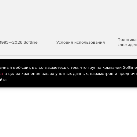
Политика
Условия использования
1993—2026 Softline
конфиден
яются
рекомендательные технологии
(информационные технологии п
ный веб-сайт, вы соглашаетесь с тем, что группа компаний Softlin
предпочтениям пользователей сети «Интернет», находящихся на те
e»
в целях хранения ваших учетных данных, параметров и предпочт
йта.