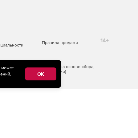
14+
Правила продажи
циальности
редоставления информации на основе сбора,
e может
рритории Российской Федерации)
OK
ений,