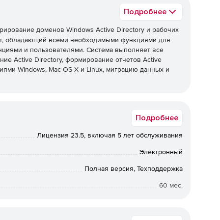
Подробнее
ирование доменов Windows Active Directory и рабочих
нт, обладающий всеми необходимыми функциями для
нциями и пользователями. Система выполняет все
ие Active Directory, формирование отчетов Active
иями Windows, Mac OS X и Linux, миграцию данных и
Подробнее
нистрирование нескольких доменов Active Directory и
Лицензия 23.5, включая 5 лет обслуживания
ением Windows, Mac OS X и Linux.
Электронный
Полная версия, Техподдержка
ьютерами с Windows за пределами корпоративной сети.
60 мес.
й доступ к экрану с конечным пользователем в ходе
Коммерческая