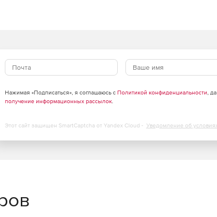
е Windows WMI с помощью графического интерфейса.
в.
кими доменами и рабочими группами.
ь одновременно на множестве компьютеров.
Нажимая «Подписаться», я соглашаюсь с
Политикой конфиденциальности
, д
получение информационных рассылок
.
ы.
Этот сайт защищен SmartCaptcha от Yandex Cloud -
Уведомление об условия
раниченного числа управляемых доменов, серверов и
йском, испанском, итальянском, немецком и
еров