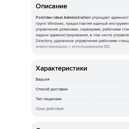
Описание
Pointdev Ideal Administration
упрощает администр
групп Windows, предоставляя единый инструме
управления доменами, серверами, рабочими ста
задачи администрирования, в том числе управлен
Directory, удаленное управление рабочими станц
инвентаризацию с использованием БД.
Основные функции:
Характеристики
Полнофункциональное централизованное адми
рабочих групп Windows.
Версия
Удаленное управление системами под управл
Способ доставки
Тип лицензии
Удаленное управление через Интернет комп
Срок действия
Чат, снимки экрана, передача файлов и общи
Тип организации
сеансов удаленного управления.