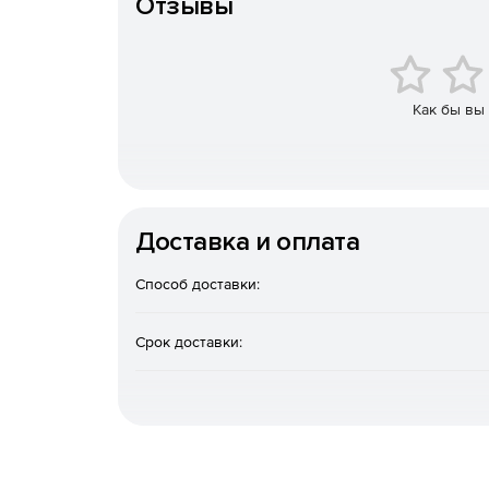
Отзывы
Автоматическая установка и настройка удал
Полный набор HTML-отчетов для доменов Acti
Мгновенная очистка Active Directory (от уста
Как бы вы
Восстановление недавно удаленных объектов 
Эффективные инструменты Active Directory д
Доставка и оплата
Управление объектами групповой политики (
Способ доставки:
Автоматическая и плановая инвентаризация 
БД Microsoft Access и Microsoft SQL.
Срок доставки:
Средства миграции Windows Active Directory
Автоматический и запланированный вывод ко
Удаленная настройка имен компьютеров, IP-а
брандмауэра.