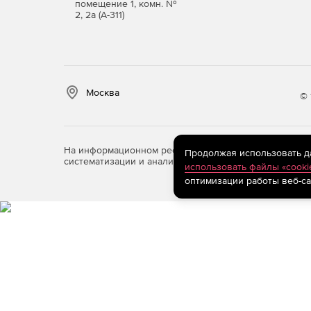
помещение 1, комн. №
2, 2а (А-311)
Москва
© 
На информационном ресурсе store.softline.ru примен
Продолжая использовать дан
систематизации и анализа сведений, относящихся к 
использовать файлы «cooki
оптимизации работы веб-са