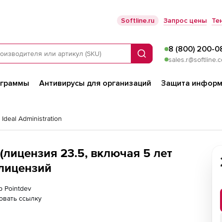
Softline.ru
Запрос цены
Те
8 (800) 200-0
Поиск
sales.r@softline.
ограммы
Антивирусы для организаций
Защита информ
 Ideal Administration
 (лицензия 23.5, включая 5 лет
 лицензий
р Pointdev
овать ссылку