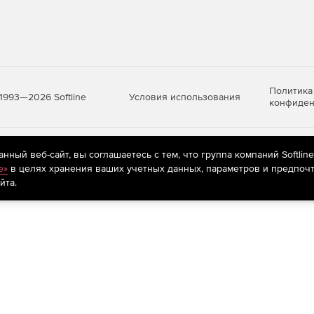
Политика
Условия использования
1993—2026 Softline
конфиден
яются
рекомендательные технологии
(информационные технологии п
ный веб-сайт, вы соглашаетесь с тем, что группа компаний Softlin
предпочтениям пользователей сети «Интернет», находящихся на те
e»
в целях хранения ваших учетных данных, параметров и предпочт
йта.