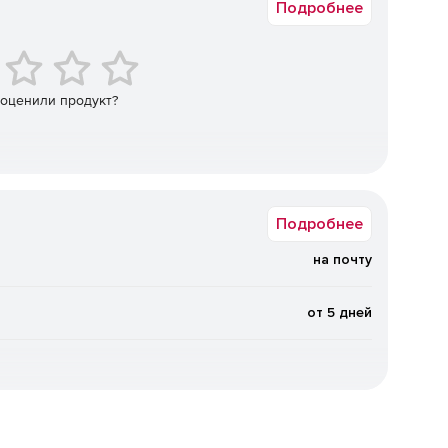
Подробнее
енных агентов управления.
ve Directory.
ревших объектов).
 оценили продукт?
Active Directory.
ля просмотра, редактирования и поиска.
Подробнее
GPO).
на почту
систем с ОС Windows с экспортом данных в HTML, CSV,
от 5 дней
 между доменами и серверами.
мпьютеров из режима сна (технология Wake On LAN).
дресов, параметров функции контроля учетных записей,