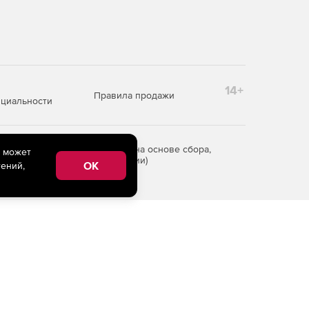
14+
Правила продажи
циальности
редоставления информации на основе сбора,
e может
рритории Российской Федерации)
OK
ений,