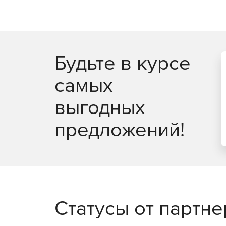
Полнофункциональное удаленное управлени
Удаленное восстановление ключей продукто
Будьте в курсе
Удобный интерфейс для управления несколь
самых
Задачи администрирования можно выполнят
выгодных
Мастер настройки для быстрого начала работ
предложений!
Одна лицензия ИТ-администратора для неог
рабочих станций.
Доступно по единой цене на 5 языках: англи
французском.
Статусы от партн