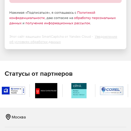
компьютерами с Windows за пределами
корпоративной сети.
Нажимая «Подписаться», я соглашаюсь с
Политикой
Чат, снимки экрана, передача файлов и общий доступ
конфиденциальности
, даю согласие на
обработку персональных
данных
и
получение информационных рассылок
.
к экрану с конечным пользователем в ходе сеансов
удаленного управления.
Этот сайт защищен SmartCaptcha от Yandex Cloud -
Уведомление
Автоматическая установка и настройка удаленных
об условиях обработки данных
агентов управления.
Полный набор HTML-отчетов для доменов Active
Directory.
Статусы от партнеров
Мгновенная очистка Active Directory (от устаревших
объектов).
Восстановление недавно удаленных объектов Active
Directory.
Эффективные инструменты Active Directory для
Москва
просмотра, редактирования и поиска.
Управление объектами групповой политики (GPO).