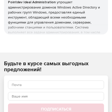
Pointdev Ideal Administration
упрощает
администрирование доменов Windows Active Directory и
рабочих групп Windows, предоставляя единый
инструмент, обладающий всеми необходимыми
функциями для управления доменами, серверами,
рабочими станциями и пользователями. Система
выполняет все задачи администрирования, в том числе
управление Active Directory, формирование отчетов Active
Directory, удаленное управление рабочими станциями
Windows, Mac OS X и Linux, миграцию данных и
инвентаризацию с использованием БД.
Будьте в курсе самых выгодных
Основные функции:
предложений!
Полнофункциональное централизованное
администрирование нескольких доменов Active
Directory и рабочих групп Windows.
Удаленное управление системами под управлением
Windows, Mac OS X и Linux.
Удаленное управление через Интернет
ПОДПИСАТЬСЯ