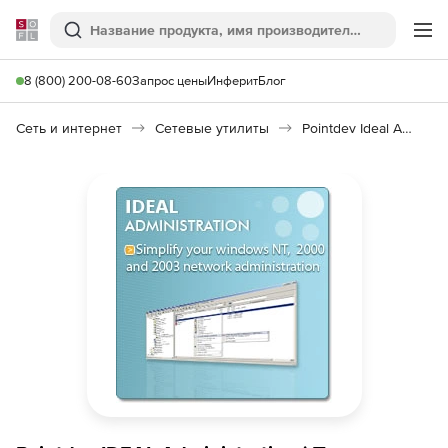
Softline
Поиск
Ме
8 (800) 200-08-60
Запрос цены
Инферит
Блог
Сеть и интернет
Сетевые утилиты
Pointdev Ideal Administration