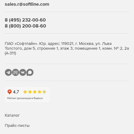
sales.r@softline.com
Автоматическая и плановая инвентаризация систем с
ОС Windows с экспортом данных в HTML, CSV, БД
8 (495) 232-00-60
Microsoft Access и Microsoft SQL.
8 (800) 200-08-60
Средства миграции Windows Active Directory между
доменами и серверами.
ПАО «Софтлайн». Юр. адрес: 119021, г. Москва, ул. Льва
Толстого, дом 5, строение 1, этаж 3, помещение 1, комн. № 2, 2а
Автоматический и запланированный вывод
(А-311)
компьютеров из режима сна (технология Wake On
LAN).
Удаленная настройка имен компьютеров, IP-адресов,
параметров функции контроля учетных записей,
брандмауэра.
Полнофункциональное удаленное управление
Windows WMI с помощью графического интерфейса.
Каталог
Удаленное восстановление ключей продуктов.
Прайс-листы
Удобный интерфейс для управления несколькими