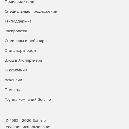
Производители
доменами и рабочими группами.
Специальные предложения
Задачи администрирования можно выполнять
одновременно на множестве компьютеров.
Техподдержка
Мастер настройки для быстрого начала работы.
Распродажа
Семинары и вебинары
Одна лицензия ИТ-администратора для
неограниченного числа управляемых доменов,
Стать партнером
серверов и рабочих станций.
Вход в ЛК партнера
Доступно по единой цене на 5 языках: английском,
О компании
испанском, итальянском, немецком и французском.
Вакансии
Помощь
Группа компаний Softline
© 1993—2026 Softline
Условия использования